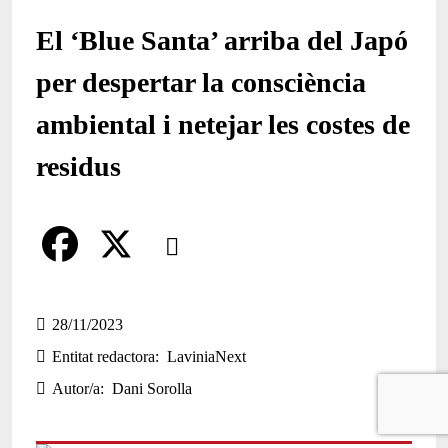
El ‘Blue Santa’ arriba del Japó
per despertar la consciència
ambiental i netejar les costes de
residus
Comparteix
Compartir en altres xarxes socials
F
X
a
28/11/2023
Entitat redactora
LaviniaNext
c
Autor/a
Dani Sorolla
e
b