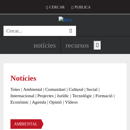
Vés al contingut
Menú del compte d'usuari
CERCAR
PUBLICA
Cerca
Navegació principal de l'encapç
notícies
recursos
Show main menu
Notícies
Totes
|
Ambiental
|
Comunitari
|
Cultural
|
Social
|
Internacional
|
Projectes
|
Jurídic
|
Tecnològic
|
Formació
|
Econòmic
|
Agenda
|
Opinió
|
Vídeos
Àmbit de la notícia
AMBIENTAL