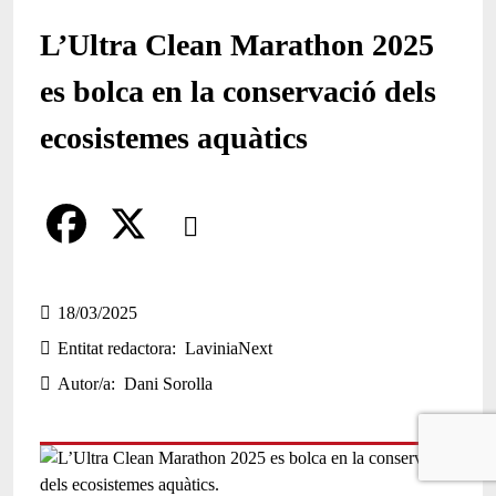
L’Ultra Clean Marathon 2025
es bolca en la conservació dels
ecosistemes aquàtics
Comparteix
Compartir en altres xarxes socials
F
X
a
18/03/2025
Entitat redactora
LaviniaNext
c
Autor/a
Dani Sorolla
e
b
o