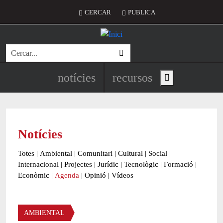
Vés al contingut
Menú del compte d'usuari
CERCAR
PUBLICA
Cerca
Navegació principal de l'encapç
notícies
recursos
Show main menu
Notícies
Totes
|
Ambiental
|
Comunitari
|
Cultural
|
Social
|
Internacional
|
Projectes
|
Jurídic
|
Tecnològic
|
Formació
|
Econòmic
|
Agenda
|
Opinió
|
Vídeos
Àmbit de la notícia
AMBIENTAL