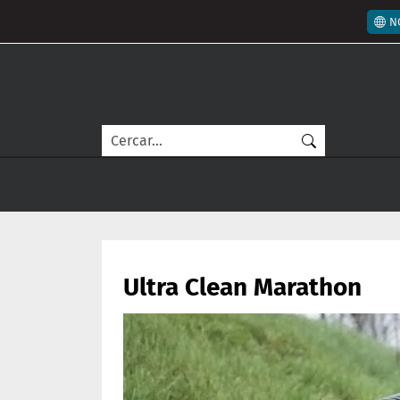
Vés al contingut
Men
N
Cerca
Ultra Clean Marathon