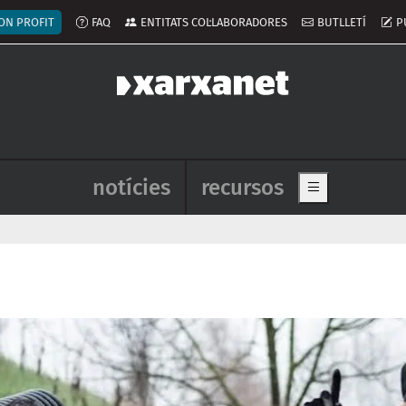
ú del compte d'usuari
ON PROFIT
FAQ
ENTITATS COL·LABORADORES
BUTLLETÍ
P
Navegació principal de l'enca
notícies
recursos
Show main me