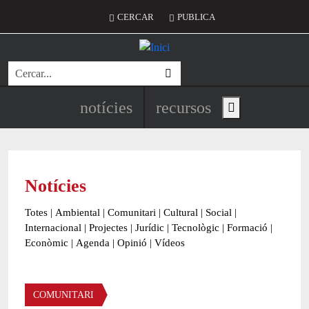
Vés al contingut
Menú del compte d'usuari
CERCAR
PUBLICA
Cerca
Navegació principal de l'encapç
notícies
recursos
Show main menu
Notícies
Totes
|
Ambiental
|
Comunitari
|
Cultural
|
Social
|
Internacional
|
Projectes
|
Jurídic
|
Tecnològic
|
Formació
|
Econòmic
|
Agenda
|
Opinió
|
Vídeos
Àmbit de la notícia
COMUNITARI