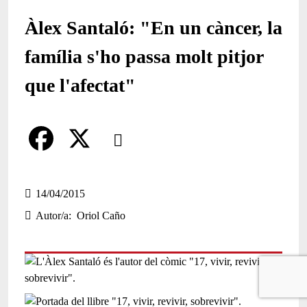
Àlex Santaló: "En un càncer, la
família s'ho passa molt pitjor
que l'afectat"
Comparteix
Compartir en altres xarxes socials
F
X
a
14/04/2015
Autor/a
Oriol Caño
c
e
b
o