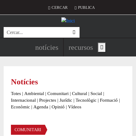
Vés al contingut
Menú del compte d'usuari
CERCAR
PUBLICA
Cerca
Navegació principal de l'encapç
notícies
recursos
Show main menu
Notícies
Totes
|
Ambiental
|
Comunitari
|
Cultural
|
Social
|
Internacional
|
Projectes
|
Jurídic
|
Tecnològic
|
Formació
|
Econòmic
|
Agenda
|
Opinió
|
Vídeos
Àmbit de la notícia
COMUNITARI