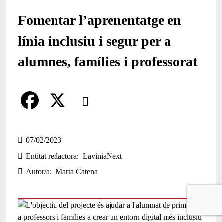
Fomentar l’aprenentatge en
línia inclusiu i segur per a
alumnes, famílies i professorat
Comparteix
Compartir en altres xarxes socials
F
X
a
07/02/2023
Entitat redactora
LaviniaNext
c
Autor/a
Marta Catena
e
b
o