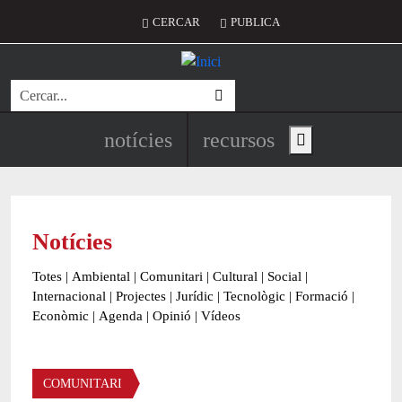
Vés al contingut
Menú del compte d'usuari
CERCAR
PUBLICA
Cerca
Navegació principal de l'encapç
notícies
recursos
Show main menu
Notícies
Totes
|
Ambiental
|
Comunitari
|
Cultural
|
Social
|
Internacional
|
Projectes
|
Jurídic
|
Tecnològic
|
Formació
|
Econòmic
|
Agenda
|
Opinió
|
Vídeos
Àmbit de la notícia
COMUNITARI