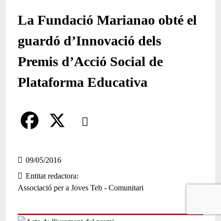
La Fundació Marianao obté el
guardó d’Innovació dels
Premis d’Acció Social de
Plataforma Educativa
Comparteix
Compartir en altres xarxes socials
F
X
a
09/05/2016
Entitat redactora
c
Associació per a Joves Teb - Comunitari
e
b