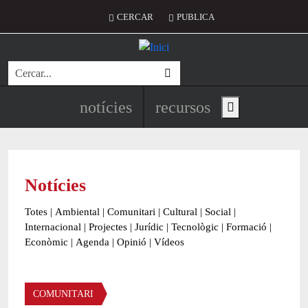
Vés al contingut
Menú del compte d'usuari
CERCAR
PUBLICA
Cerca
Navegació principal de l'encapç
notícies
recursos
Show main menu
Notícies
Totes
|
Ambiental
|
Comunitari
|
Cultural
|
Social
|
Internacional
|
Projectes
|
Jurídic
|
Tecnològic
|
Formació
|
Econòmic
|
Agenda
|
Opinió
|
Vídeos
Àmbit de la notícia
COMUNITARI