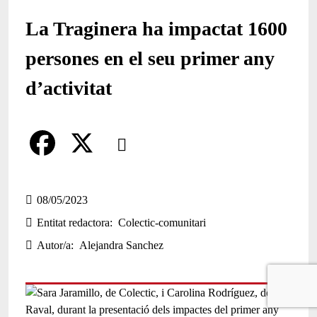
La Traginera ha impactat 1600
persones en el seu primer any
d’activitat
Comparteix
Compartir en altres xarxes socials
F
X
a
08/05/2023
Entitat redactora
Colectic-comunitari
c
Autor/a
Alejandra Sanchez
e
b
o