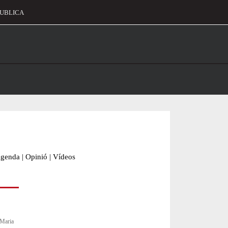
UBLICA
alament
genda
|
Opinió
|
Vídeos
 Maria