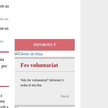
Servei
d'Assessorament
oden dur
gratuït per a entitats
una
INFORMA'T
nta
Fes voluntariat
 per
Vols fer voluntariat? Informa't i
troba el teu lloc
 a
Ves-hi
 una
xili a