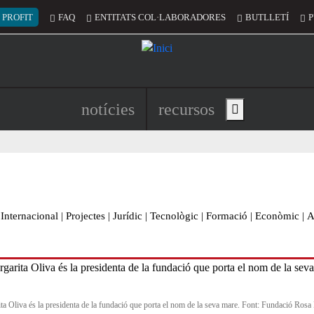
 del compte d'usuari
 PROFIT
FAQ
ENTITATS COL·LABORADORES
BUTLLETÍ
P
Navegació principal de l'encapç
notícies
recursos
Show main menu
Internacional
|
Projectes
|
Jurídic
|
Tecnològic
|
Formació
|
Econòmic
|
A
ta Oliva és la presidenta de la fundació que porta el nom de la seva mare. Font: Fundació Rosa