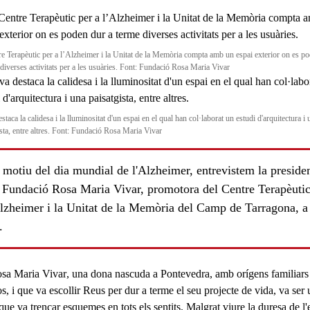
re Terapèutic per a l’Alzheimer i la Unitat de la Memòria compta amb un espai exterior on es p
 diverses activitats per a les usuàries. Font: Fundació Rosa Maria Vivar
staca la calidesa i la lluminositat d'un espai en el qual han col·laborat un estudi d'arquitectura i 
ista, entre altres. Font: Fundació Rosa Maria Vivar
motiu del dia mundial de l'Alzheimer, entrevistem la preside
a Fundació Rosa Maria Vivar, promotora del Centre Terapèutic
Alzheimer i la Unitat de la Memòria del Camp de Tarragona, a
.
ls
sa Maria Vivar
, una dona nascuda a Pontevedra, amb orígens familiars
s, i que va escollir
Reus
per dur a terme el seu projecte de vida, va ser
que va
trencar esquemes
en tots els sentits. Malgrat viure la duresa de l'e