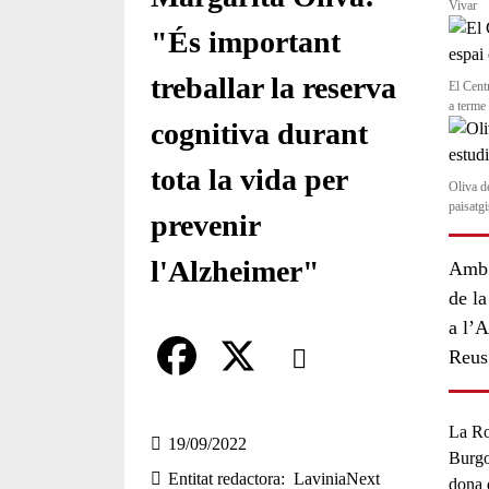
Vivar
"És important
treballar la reserva
El Cent
a terme
cognitiva durant
tota la vida per
Oliva de
paisatg
prevenir
l'Alzheimer"
Amb 
de l
a l’
Comparteix
Reus
Compartir en altres xarxes socia
F
X
La
Ro
a
19/09/2022
Burgo
Entitat redactora
LaviniaNext
c
dona 