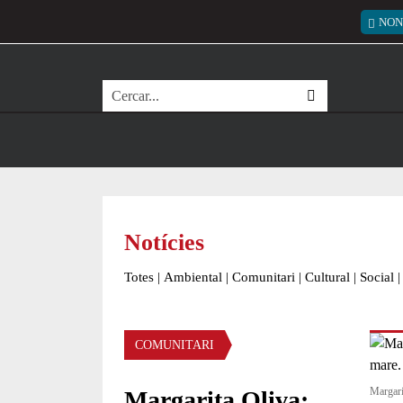
Vés al contingut
Menú
NON
Cerca
Notícies
Totes
|
Ambiental
|
Comunitari
|
Cultural
|
Social
|
Àmbit de la notícia
COMUNITARI
Margari
Margarita Oliva: