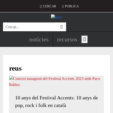
Vés al contingut
Menú del compte d'usuari
CERCAR
PUBLICA
Cerca
Navegació principal de l'encapç
notícies
recursos
Show main menu
reus
10 anys del Festival Accents: 10 anys de
pop, rock i folk en català