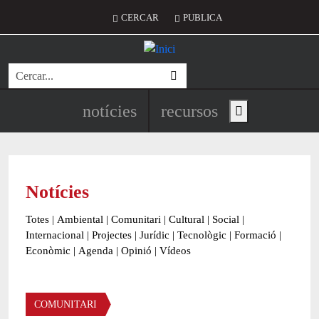
Vés al contingut
Menú del compte d'usuari
CERCAR
PUBLICA
Cerca
Navegació principal de l'encapç
notícies
recursos
Show main menu
Notícies
Totes
|
Ambiental
|
Comunitari
|
Cultural
|
Social
|
Internacional
|
Projectes
|
Jurídic
|
Tecnològic
|
Formació
|
Econòmic
|
Agenda
|
Opinió
|
Vídeos
Àmbit de la notícia
COMUNITARI