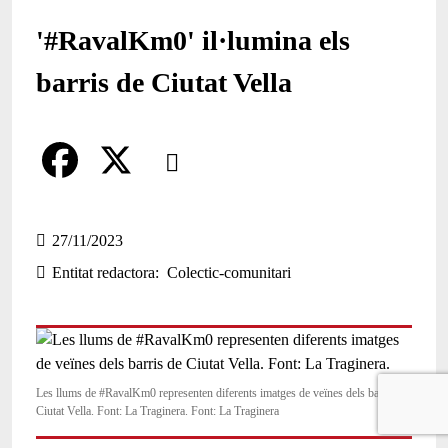
'#RavalKm0' il·lumina els
barris de Ciutat Vella
Comparteix
Compartir en altres xarxes socials
F
X
a
27/11/2023
Entitat redactora
Colectic-comunitari
c
e
b
o
Les llums de #RavalKm0 representen diferents imatges de veïnes dels barris de
Ciutat Vella. Font: La Traginera. Font: La Traginera
o