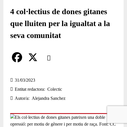
4 col·lectius de dones gitanes
que lluiten per la igualtat a la
seva comunitat
Comparteix
Compartir en altres xarxes socials
F
X
a
31/03/2023
Entitat redactora
Colectic
c
Autor/a
Alejandra Sanchez
e
b
o