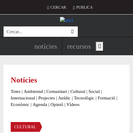
Vés al contingut
Menú del compte d'usuari
CERCAR
PUBLICA
Cerca
Navegació principal de l'encapç
notícies
recursos
Show main menu
Notícies
Totes
|
Ambiental
|
Comunitari
|
Cultural
|
Social
|
Internacional
|
Projectes
|
Jurídic
|
Tecnològic
|
Formació
|
Econòmic
|
Agenda
|
Opinió
|
Vídeos
Àmbit de la notícia
CULTURAL