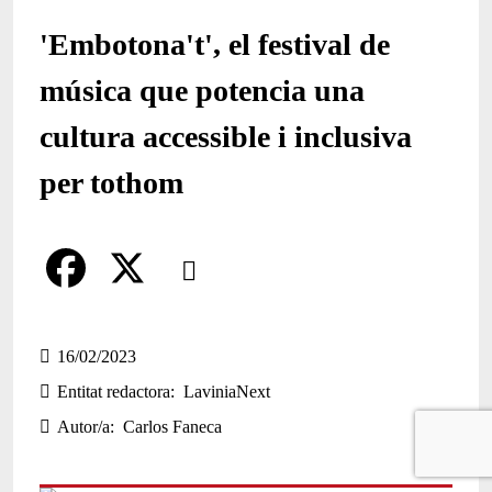
'Embotona't', el festival de
música que potencia una
cultura accessible i inclusiva
per tothom
Comparteix
Compartir en altres xarxes socials
F
X
a
16/02/2023
Entitat redactora
LaviniaNext
c
Autor/a
Carlos Faneca
e
b