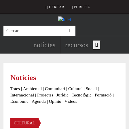
Vés al contingut
Menú del compte d'usuari
CERCAR
PUBLICA
Cerca
Navegació principal de l'encapç
notícies
recursos
Show main menu
Notícies
Totes
|
Ambiental
|
Comunitari
|
Cultural
|
Social
|
Internacional
|
Projectes
|
Jurídic
|
Tecnològic
|
Formació
|
Econòmic
|
Agenda
|
Opinió
|
Vídeos
Àmbit de la notícia
CULTURAL