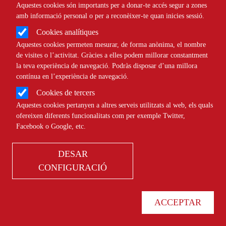
Aquestes cookies són importants per a donar-te accés segur a zones
dins del sistema educatiu”
amb informació personal o per a reconèixer-te quan inicies sessió.
Cookies analítiques
Aquestes cookies permeten mesurar, de forma anònima, el nombre
NOTÍCIES
CULTURAL
de visites o l’activitat. Gràcies a elles podem millorar constantment
la teva experiència de navegació. Podràs disposar d’una millora
contínua en l’experiència de navegació.
Cookies de tercers
Aquestes cookies pertanyen a altres serveis utilitzats al web, els quals
ofereixen diferents funcionalitats com per exemple Twitter,
Pilar Gargallo: ”Sovint la formació
Facebook o Google, etc.
digital s’ha centrat en l’ús instrumental
d'eines i poc en la reflexió”
DESAR
CONFIGURACIÓ
NOTÍCIES
SOCIAL
ACCEPTAR