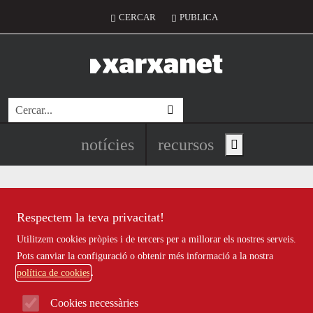
Vés al contingut
Menú del compte d'usuari
CERCAR
PUBLICA
Cerca
Navegació principal de l'encapç
notícies
recursos
Show main menu
Respectem la teva privacitat!
Inclusió
Utilitzem cookies pròpies i de tercers per a millorar els nostres serveis.
Pots canviar la configuració o obtenir més informació a la nostra
política de cookies
Laura Arnal: ”Les arts escèniques
Cookies necessàries
haurien de tenir molta més presència