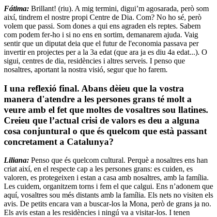
Fátima:
Brillant! (riu). A mig termini, digui’m agosarada, però som
així, tindrem el nostre propi Centre de Dia. Com? No ho sé, però
volem que passi. Som dones a qui ens agraden els reptes. Sabem
com podem fer-ho i si no ens en sortim, demanarem ajuda. Vaig
sentir que un diputat deia que el futur de l'economia passava per
invertir en projectes per a la 3a edat (que ara ja es diu 4a edat...). O
sigui, centres de dia, residències i altres serveis. I penso que
nosaltres, aportant la nostra visió, segur que ho farem.
I una reflexió final. Abans dèieu que la vostra
manera d'atendre a les persones grans té molt a
veure amb el fet que moltes de vosaltres sou llatines.
Creieu que l’actual crisi de valors es deu a alguna
cosa conjuntural o que és quelcom que està passant
concretament a Catalunya?
Liliana:
Penso que és quelcom cultural. Perquè a nosaltres ens han
criat així, en el respecte cap a les persones grans: es cuiden, es
valoren, es protegeixen i estan a casa amb nosaltres, amb la família.
Les cuidem, organitzem torns i fem el que calgui. Ens n’adonem que
aquí, vosaltres sou més distants amb la família. Els nets no visiten els
avis. De petits encara van a buscar-los la Mona, però de grans ja no.
Els avis estan a les residències i ningú va a visitar-los. I tenen