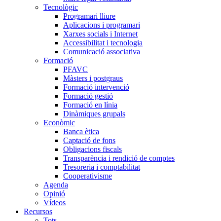
Tecnològic
Programari lliure
Aplicacions i programari
Xarxes socials i Internet
Accessibilitat i tecnologia
Comunicació associativa
Formació
PFAVC
Màsters i postgraus
Formació intervenció
Formació gestió
Formació en línia
Dinàmiques grupals
Econòmic
Banca ètica
Captació de fons
Obligacions fiscals
Transparència i rendició de comptes
Tresoreria i comptabilitat
Cooperativisme
Agenda
Opinió
Vídeos
Recursos
Tots