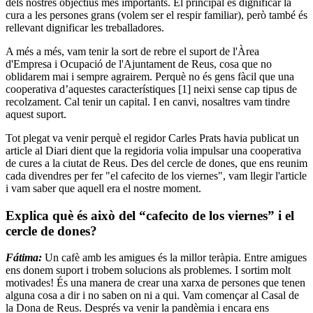
dels nostres objectius més importants. El principal és dignificar la
cura a les persones grans (volem ser el respir familiar), però també és
rellevant dignificar les treballadores.
A més a més, vam tenir la sort de rebre el suport de l'Àrea
d'Empresa i Ocupació de l'Ajuntament de Reus, cosa que no
oblidarem mai i sempre agrairem. Perquè no és gens fàcil que una
cooperativa d’aquestes característiques [1] neixi sense cap tipus de
recolzament. Cal tenir un capital. I en canvi, nosaltres vam tindre
aquest suport.
Tot plegat va venir perquè el regidor Carles Prats havia publicat un
article al Diari dient que la regidoria volia impulsar una cooperativa
de cures a la ciutat de Reus. Des del cercle de dones, que ens reunim
cada divendres per fer "el cafecito de los viernes", vam llegir l'article
i vam saber que aquell era el nostre moment.
Explica què és això del “cafecito de los viernes” i el
cercle de dones?
Fátima:
Un cafè amb les amigues és la millor teràpia. Entre amigues
ens donem suport i trobem solucions als problemes. I sortim molt
motivades! És una manera de crear una xarxa de persones que tenen
alguna cosa a dir i no saben on ni a qui. Vam començar al Casal de
la Dona de Reus. Després va venir la pandèmia i encara ens