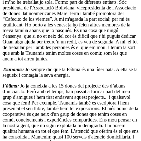
i m’ho he treballat jo sola. Formo part de diferents entitats. Sóc
presidenta de l'Associació Boliviana, vicepresidenta de l'Associació
de dones llatinoamericanes Mare Terra i també promotora del
“Cafecito de los viernes”. A mi m'agrada la part social; per mi és
gratificant. Ho porto a les venes; ja ho feien altres membres de la
meva família abans que jo nasqués. És una cosa que ningú
t’ensenya, que si no et neix del cor és difícil que t’hi puguis dedicar.
Quan algú ajuda per treure’n un rèdit, es veu de seguida. A mi, el fet
de treballar per i amb les persones és el que em mou. I tenim la sort
que amb la Tsunamis tenim moltes coses en comú; som les que
anem a tot arreu juntes.
Tsunamis:
Jo sempre dic que la Fátima és una líder nata. A ella se la
segueix i contagia la seva energia.
Fátima:
Jo ja coneixia a les 15 dones del projecte des d’abans
d’iniciar-lo. Però amb el temps, han passat a formar part del meu
grup d'amigues i hem tirat endavant aquest projecte... i qualsevol
cosa que fem! Per exemple, Tsunamis també és escriptora i hem
presentat el seu llibre, també hem fet exposicions. El més bonic de la
cooperativa és que neix d'un grup de dones que tenim coses en
comú, coneixements i experiències compartides. Ens mou pensar en
la nostra gent, que no sigui explotada ni denigrada. I hi posem
qualitat humana en tot el que fem. L’atenció que oferim és el que ens
ha consolidat. Mantenim quasi 100 serveis d'atenció domiciliària. I