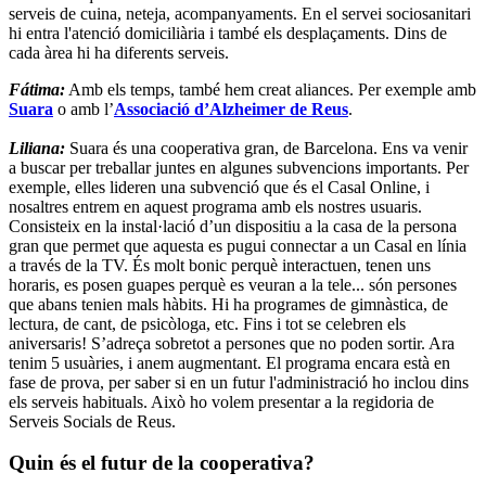
serveis de cuina, neteja, acompanyaments. En el servei sociosanitari
hi entra l'atenció domiciliària i també els desplaçaments. Dins de
cada àrea hi ha diferents serveis.
Fátima:
Amb els temps, també hem creat aliances. Per exemple amb
Suara
o amb l’
Associació d’Alzheimer de Reus
.
Liliana:
Suara és una cooperativa gran, de Barcelona. Ens va venir
a buscar per treballar juntes en algunes subvencions importants. Per
exemple, elles lideren una subvenció que és el Casal Online, i
nosaltres entrem en aquest programa amb els nostres usuaris.
Consisteix en la instal·lació d’un dispositiu a la casa de la persona
gran que permet que aquesta es pugui connectar a un Casal en línia
a través de la TV. És molt bonic perquè interactuen, tenen uns
horaris, es posen guapes perquè es veuran a la tele... són persones
que abans tenien mals hàbits. Hi ha programes de gimnàstica, de
lectura, de cant, de psicòloga, etc. Fins i tot se celebren els
aniversaris! S’adreça sobretot a persones que no poden sortir. Ara
tenim 5 usuàries, i anem augmentant. El programa encara està en
fase de prova, per saber si en un futur l'administració ho inclou dins
els serveis habituals. Això ho volem presentar a la regidoria de
Serveis Socials de Reus.
Quin és el futur de la cooperativa?