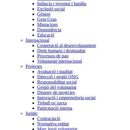
Infància i joventut i família
Exclusió social
Gènere
Gent Gran
Migracions
Dependència
Educació
Internacional
Cooperació al desenvolupament
Drets humans i desigualtat
Processos de pau
Voluntariat internacional
Projectes
Avaluació i qualitat
Direcció i gestió ONG
Responsabilitat social
Gestió del voluntariat
Disseny de projectes
Innovació i emprenedoria social
Treball en xarxa
Participació interna
Jurídic
Contractació
Normativa entitat
Marc legal voluntariat