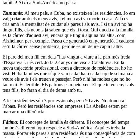
família! Això a Sud-Amèrica no passa.
Tsunamis:
Al meu país, a Cuba, no existeixen les residències. Jo em
vaig criar amb els meus avis, i el meu avi va morir a casa. Allà es
cria amb la mentalitat de cuidar als pares i als avis. I si un avi no ha
tingut fills, els nebots ja saben què els li toca. Qui queda a la família
es fa càrrec d'aquest avi, encara que tingui alguna malaltia, com
Alzheimer, per exemple. Passa de generació en generació. I cadascú
se’n fa càrrec sense problema, perquè és un deure cap a l'altre.
El pare del meu fill em deia "has vingut a viure a la part més freda
d'Espanya", i és cert. Jo fa 22 anys que visc a Catalunya. En la
meva trajectòria professional, com a directora de residències, ho he
vist. Hi ha famílies que sí que van cada dia o cada cap de setmana a
veure els avis i els treuen a passejar. Però n'hi ha moltes que no ho
fan mai. És terrible. Els patrons es repeteixen. El que tu ensenyis als
teus fills, ho faran el dia de demà amb tu.
A les residències són 3 professionals per a 50 avis. No donen a
l’abast. Però les residències són empreses i La Abelles estem per
marcar una diferència.
Fátima:
El concepte de família és diferent. El concepte del temps
també és diferent aquí respecte a Sud-Amèrica. Aquí es treballa
massa. Portar els pares a una residència és una conseqüència de com