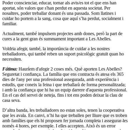
Poder conscienciar, educar, tornar als avis/es tot el que ens han
aportat, són valors que s'han perdut en aquesta societat. Per
nosaltres, poder treballar donant és una passada. Som llatines i
cuidar ho portem a la sang, cosa que aquí s’ha perdut, socialment i
familiar.
Actualment, també impulsem projectes amb dones, però la part de
cures a la gent gran és summament important a Les Abelles.
Voldria afegir, també, la importància de cuidar a les nostres
treballadores, qui també reben un suport psicològic gratuït quan ho
necessiten.
Fátima:
Hauríem d'afegir 2 coses més. Què aporten Les Abelles?
Seguretat i confiança. La família que ens contracta és atesa els 365
dies de l'any per una professional assegurada, amb experiència i
estudis, que coneix la feina i que treballarà de forma personalitzada;
i amb la confiança que hi ha un equip darrere d'aquesta professional.
En el cas del servei de neteja, fins i tot ens poden deixar la clau de
casa seva.
D’altra banda, les treballadores no estan soles, tenen la cooperativa
que les avala. En canvi, n’hi ha que treballen per lliure que es troben
amb famílies que els hi proposen fer jornada completa i assegurar-les
només 4 hores, per exemple. I elles accepten. Això és un error