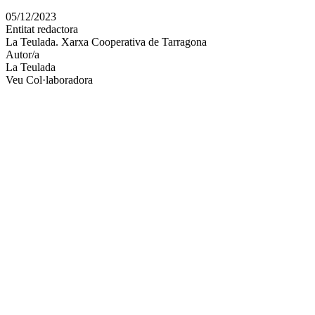
en
05/12/2023
altres
Entitat redactora
xarxes
La Teulada. Xarxa Cooperativa de Tarragona
socials
Autor/a
La Teulada
Veu Col·laboradora