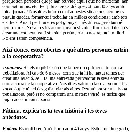
perquè són persones que ja han fet vida aquí i que no marxaran, han
comprat un pis, etc. Per jubilar-se caldrà que cotitzin 30 anys amb
mitja jornada! Nosaltres informem d'aquestes situacions perquè es
puguin quedar, formar-se i treballar en millors condicions i amb tots
els drets. Anant per lliure, es pot guanyar més diners, però també
perdre drets. Nosaltres les acompanyem si volen formar-se i després
crear una cooperativa. I si volen pertànyer a la nostra, molt millor!
No ens farem competència.
Així doncs, esteu obertes a què altres persones entrin
a la cooperativa?
Tsunamis:
Sí, els requisits són que la persona primer entri com a
treballadora. Al cap de 6 mesos, com que ja hi ha hagut temps per
crear una relació, se li fa una entrevista per valorar la seva entrada
com a sòcia de la cooperativa. Nosaltres valorem la seva voluntat, la
vocació que té i el desig d'ajudar als altres. Perquè pot ser una bona
treballadora, però si no compartim una mateixa visió, és difícil que
pugui accedir com a sòcia.
Fátima, explica'ns la teva història i les teves
anècdotes.
Fátima:
És molt breu (riu). Porto aquí 46 anys. Estic molt integrada;