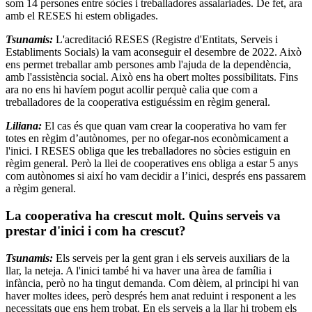
som 14 persones entre sòcies i treballadores assalariades. De fet, ara
amb el RESES hi estem obligades.
Tsunamis:
L'acreditació RESES (Registre d'Entitats, Serveis i
Establiments Socials) la vam aconseguir el desembre de 2022. Això
ens permet treballar amb persones amb l'ajuda de la dependència,
amb l'assistència social. Això ens ha obert moltes possibilitats. Fins
ara no ens hi havíem pogut acollir perquè calia que com a
treballadores de la cooperativa estiguéssim en règim general.
Liliana:
El cas és que quan vam crear la cooperativa ho vam fer
totes en règim d’autònomes, per no ofegar-nos econòmicament a
l'inici. I RESES obliga que les treballadores no sòcies estiguin en
règim general. Però la llei de cooperatives ens obliga a estar 5 anys
com autònomes si així ho vam decidir a l’inici, després ens passarem
a règim general.
La cooperativa ha crescut molt. Quins serveis va
prestar d'inici i com ha crescut?
Tsunamis:
Els serveis per la gent gran i els serveis auxiliars de la
llar, la neteja. A l'inici també hi va haver una àrea de família i
infància, però no ha tingut demanda. Com dèiem, al principi hi van
haver moltes idees, però després hem anat reduint i responent a les
necessitats que ens hem trobat. En els serveis a la llar hi trobem els