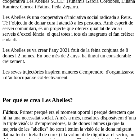
cooperativa Les Abelles SCCL: Tsunamis García Cordobés, Liliana
Ramírez Correa i Fátima Peña Zegarra.
Les Abelles és una cooperativa d’iniciativa social radicada a Reus.
Té l’objectiu de donar cura i atenció a les persones. Amb esperit de
servei comunitari, és un projecte que ofereix qualitat de vida i
serveis d’excel·lència, el qual totes i tots els integrants el fan créixer
cada dia.
Les Abelles es va crear l’any 2021 fruit de la feina conjunta de 8
dones i 2 homes. En poc més de 2 anys, ha tingut un considerable
creixement.
Les seves trajectòries inspiren maneres d'emprendre, d'organitzar-se
i d’autoocupar-se col·lectivament.
Per què es crea Les Abelles?
Fátima:
Primer perquè era el moment oportú i perquè detectem que
hi ha una necessitat social. A més a més, nosaltres disposàvem d’una
la triple visió: la d'emprenedores, la de dones llatines (ja que la
majoria de les "abelles" ho som i tenim la visió de la dona migrant
llatina fent el treball de cures) i la voluntat de dignificar el sector, un