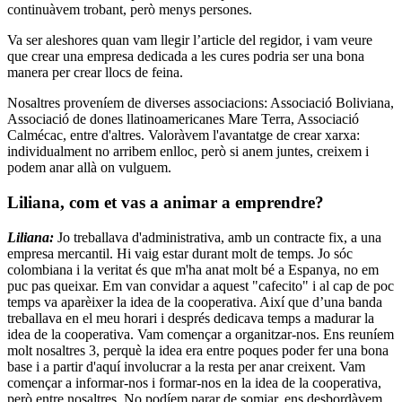
continuàvem trobant, però menys persones.
Va ser aleshores quan vam llegir l’article del regidor, i vam veure
que crear una empresa dedicada a les cures podria ser una bona
manera per crear llocs de feina.
Nosaltres proveníem de diverses associacions: Associació Boliviana,
Associació de dones llatinoamericanes Mare Terra, Associació
Calmécac, entre d'altres. Valoràvem l'avantatge de crear xarxa:
individualment no arribem enlloc, però si anem juntes, creixem i
podem anar allà on vulguem.
Liliana, com et vas a animar a emprendre?
Liliana:
Jo treballava d'administrativa, amb un contracte fix, a una
empresa mercantil. Hi vaig estar durant molt de temps. Jo sóc
colombiana i la veritat és que m'ha anat molt bé a Espanya, no em
puc pas queixar. Em van convidar a aquest "cafecito" i al cap de poc
temps va aparèixer la idea de la cooperativa. Així que d’una banda
treballava en el meu horari i després dedicava temps a madurar la
idea de la cooperativa. Vam començar a organitzar-nos. Ens reuníem
molt nosaltres 3, perquè la idea era entre poques poder fer una bona
base i a partir d'aquí involucrar a la resta per anar creixent. Vam
començar a informar-nos i formar-nos en la idea de la cooperativa,
però entre nosaltres. No podíem parar de somiar, ens desbordàvem