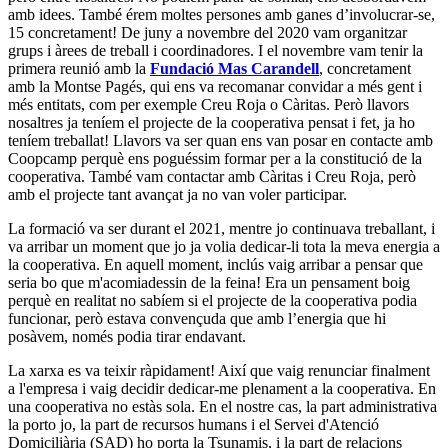
amb idees. També érem moltes persones amb ganes d’involucrar-se,
15 concretament! De juny a novembre del 2020 vam organitzar
grups i àrees de treball i coordinadores. I el novembre vam tenir la
primera reunió amb la
Fundació Mas Carandell
, concretament
amb la Montse Pagés, qui ens va recomanar convidar a més gent i
més entitats, com per exemple Creu Roja o Càritas. Però llavors
nosaltres ja teníem el projecte de la cooperativa pensat i fet, ja ho
teníem treballat! Llavors va ser quan ens van posar en contacte amb
Coopcamp perquè ens poguéssim formar per a la constitució de la
cooperativa. També vam contactar amb Càritas i Creu Roja, però
amb el projecte tant avançat ja no van voler participar.
La formació va ser durant el 2021, mentre jo continuava treballant, i
va arribar un moment que jo ja volia dedicar-li tota la meva energia a
la cooperativa. En aquell moment, inclús vaig arribar a pensar que
seria bo que m'acomiadessin de la feina! Era un pensament boig
perquè en realitat no sabíem si el projecte de la cooperativa podia
funcionar, però estava convençuda que amb l’energia que hi
posàvem, només podia tirar endavant.
La xarxa es va teixir ràpidament! Així que vaig renunciar finalment
a l'empresa i vaig decidir dedicar-me plenament a la cooperativa. En
una cooperativa no estàs sola. En el nostre cas, la part administrativa
la porto jo, la part de recursos humans i el Servei d'Atenció
Domiciliària (SAD) ho porta la Tsunamis, i la part de relacions