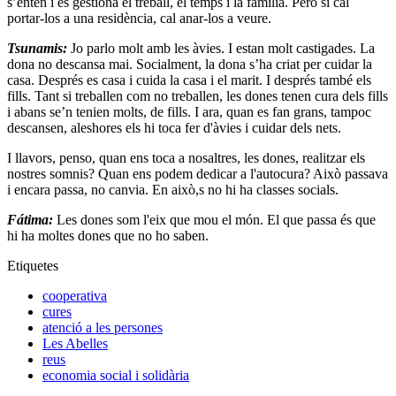
s’entén i es gestiona el treball, el temps i la família. Però si cal
portar-los a una residència, cal anar-los a veure.
Tsunamis:
Jo parlo molt amb les àvies. I estan molt castigades. La
dona no descansa mai. Socialment, la dona s’ha criat per cuidar la
casa. Després es casa i cuida la casa i el marit. I després també els
fills. Tant si treballen com no treballen, les dones tenen cura dels fills
i abans se’n tenien molts, de fills. I ara, quan es fan grans, tampoc
descansen, aleshores els hi toca fer d'àvies i cuidar dels nets.
I llavors, penso, quan ens toca a nosaltres, les dones, realitzar els
nostres somnis? Quan ens podem dedicar a l'autocura? Això passava
i encara passa, no canvia. En això,s no hi ha classes socials.
Fátima:
Les dones som l'eix que mou el món. El que passa és que
hi ha moltes dones que no ho saben.
Etiquetes
cooperativa
cures
atenció a les persones
Les Abelles
reus
economia social i solidària