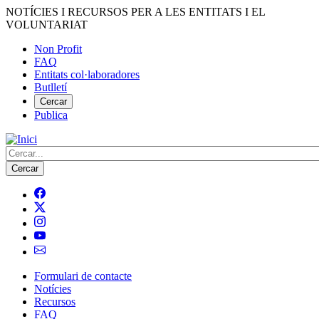
Vés
NOTÍCIES I RECURSOS PER A LES ENTITATS I EL
al
VOLUNTARIAT
contingut
Non Profit
FAQ
Menú
Entitats col·laboradores
del
Butlletí
compte
Cercar
Publica
d'usuari
Cerca
Formulari de contacte
Notícies
Navegació
Recursos
principal
FAQ