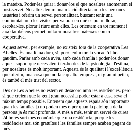
la mateixa. Poder-les guiar i donar-los el que nosaltres anomenem el
post-servei. Nosaltres tenim una relació directa amb les persones
usuàries i oferim un servei personalitzat, buscant tenir una
continuïtat amb les visites per valorar en què es pot millorar,
escoltar-les, plorar i riure amb elles. Les orientem en tot moment i
això també ens permet millorar nosaltres mateixes com a
cooperativa.
Aquest servei, per exemple, no existeix fora de la cooperativa Les
Abelles. És una feina dura, sí, però tenim molta vocació i ho
gaudim. Parlar amb cada avi/a, amb cada família i poder-los donar
aquest suport que necessiten i fer-ho des de la psicologia i l'estima,
per nosaltres és molt important. Aquesta és la qualitat i l’excel·lència
que oferim, una cosa que no fa cap altra empresa, ni gran ni petita;
és també el més trist del sector.
Des de Les Abelles no estem en desacord amb les residències, però
sí que creiem que la gent gran necessita poder estar a casa seva el
màxim temps possible. Entenem que aquests espais són importants
quan les famílies ja no poden més o per quan la patologia de la
persona ja és molt profunda. A més a més, tenir un servei de cures
24 hores surt més econòmic que una residència, perquè les
residències mai són gratuïtes i les famílies sempre acaben pagant de
més.