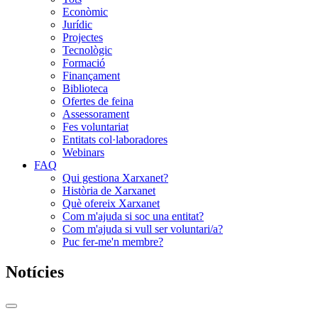
Econòmic
Jurídic
Projectes
Tecnològic
Formació
Finançament
Biblioteca
Ofertes de feina
Assessorament
Fes voluntariat
Entitats col·laboradores
Webinars
FAQ
Qui gestiona Xarxanet?
Història de Xarxanet
Què ofereix Xarxanet
Com m'ajuda si soc una entitat?
Com m'ajuda si vull ser voluntari/a?
Puc fer-me'n membre?
Notícies
Commutador