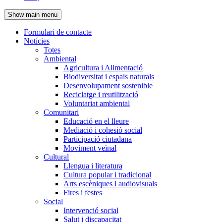
de
Show main menu
l'encapçalament
Formulari de contacte
Notícies
Navegació
Totes
principal
Ambiental
Agricultura i Alimentació
Biodiversitat i espais naturals
Desenvolupament sostenible
Reciclatge i reutilització
Voluntariat ambiental
Comunitari
Educació en el lleure
Mediació i cohesió social
Participació ciutadana
Moviment veïnal
Cultural
Llengua i literatura
Cultura popular i tradicional
Arts escèniques i audiovisuals
Fires i festes
Social
Intervenció social
Salut i discapacitat