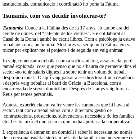
institucionals, comunicació i coordinació ho porta la Fátima.
Tsunamis, com vas decidir involucrar-te?
Tsunamis:
Conec a la Fátima des de fa 17 anys. Jo també era del
cercle de dones, del “cafecito de los viernes”. He col·laborat al
Casal de la Dona i també he escrit llibres. Com a psicòloga ja estava
treballant com a autònoma. Aleshores va ser quan la Fàtima em va
trucar per explicar-me el projecte i de seguida em vaig animar.
Jo vaig començar a treballar com a sociosanitària, assalariada, però
també explotada, cosa que penso que no s’hauria de permetre dins el
sector -no tenir salaris dignes i a sobre tenir un volum de treball
desproporcionat-. D'aquí vaig passar a ser directora d’una residència
i després vaig treballar al barri de Gràcia, a Barcelona, com a
encarregada de servei domiciliari. Després de 2 anys vaig tornar a
Reus per temes personals.
Aquesta experiència em va fer veure les carències que hi havia al
sector, tant com a treballadora com a directora: gestió de
contractacions, prestacions, subvencions, necessitats de les famílies,
etc. I és tot això el que jo creia que podia aportar a la cooperativa.
L'experiència d'entrar en un domicili i saber la necessitat no només
de la persona usuària, sinó també la de la família, que no sempre és