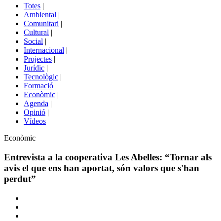
del
Totes
|
menú
Ambiental
|
de
Comunitari
|
portals
Cultural
|
Social
|
Internacional
|
Projectes
|
Jurídic
|
Tecnològic
|
Formació
|
Econòmic
|
Agenda
|
Opinió
|
Vídeos
Àmbit
Econòmic
de
la
Entrevista a la cooperativa Les Abelles: “Tornar als
notícia
avis el que ens han aportat, són valors que s'han
perdut”
Comparteix
Compartir