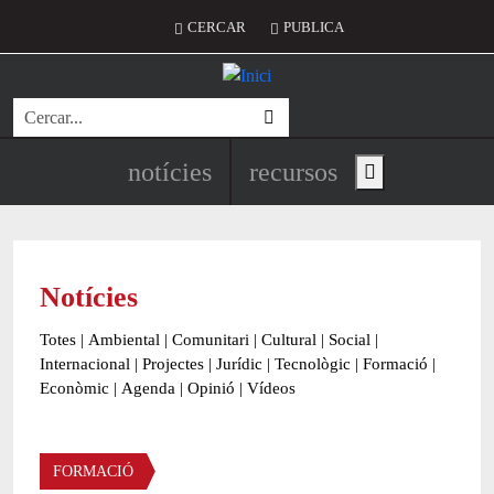
Vés al contingut
Menú del compte d'usuari
CERCAR
PUBLICA
Cerca
Navegació principal de l'encapç
notícies
recursos
Show main menu
Notícies
Totes
|
Ambiental
|
Comunitari
|
Cultural
|
Social
|
Internacional
|
Projectes
|
Jurídic
|
Tecnològic
|
Formació
|
Econòmic
|
Agenda
|
Opinió
|
Vídeos
Àmbit de la notícia
FORMACIÓ