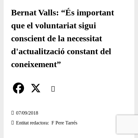
Bernat Valls: “És important
que el voluntariat sigui
conscient de la necessitat
d'actualització constant del
coneixement”
Comparteix
Compartir en altres xarxes socials
F
X
a
07/09/2018
Entitat redactora
F Pere Tarrés
c
e