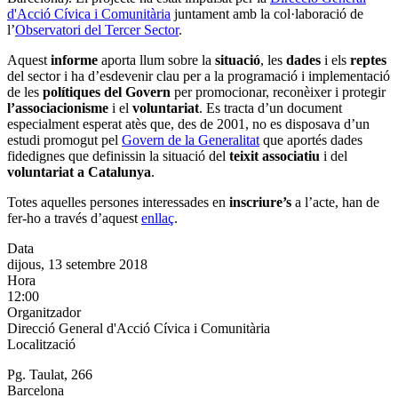
d'Acció Cívica i Comunitària
juntament amb la col·laboració de
l’
Observatori del Tercer Sector
.
Aquest
informe
aporta llum sobre la
situació
, les
dades
i els
reptes
del sector i ha d’esdevenir clau per a la programació i implementació
de les
polítiques del Govern
per promocionar, reconèixer i protegir
l’associacionisme
i el
voluntariat
. Es tracta d’un document
especialment esperat atès que, des de 2001, no es disposava d’un
estudi promogut pel
Govern de la Generalitat
que aportés dades
fidedignes que definissin la situació del
teixit associatiu
i del
voluntariat a Catalunya
.
Totes aquelles persones interessades en
inscriure’s
a l’acte, han de
fer-ho a través d’aquest
enllaç
.
Data
dijous, 13 setembre 2018
Hora
12:00
Organitzador
Direcció General d'Acció Cívica i Comunitària
Localització
Pg. Taulat, 266
Barcelona