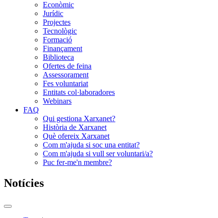
Econòmic
Jurídic
Projectes
Tecnològic
Formació
Finançament
Biblioteca
Ofertes de feina
Assessorament
Fes voluntariat
Entitats col·laboradores
Webinars
FAQ
Qui gestiona Xarxanet?
Història de Xarxanet
Què ofereix Xarxanet
Com m'ajuda si soc una entitat?
Com m'ajuda si vull ser voluntari/a?
Puc fer-me'n membre?
Notícies
Commutador
del