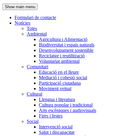
de
Show main menu
l'encapçalament
Formulari de contacte
Notícies
Navegació
Totes
principal
Ambiental
Agricultura i Alimentació
Biodiversitat i espais naturals
Desenvolupament sostenible
Reciclatge i reutilització
Voluntariat ambiental
Comunitari
Educació en el lleure
Mediació i cohesió social
Participació ciutadana
Moviment veïnal
Cultural
Llengua i literatura
Cultura popular i tradicional
Arts escèniques i audiovisuals
Fires i festes
Social
Intervenció social
Salut i discapacitat