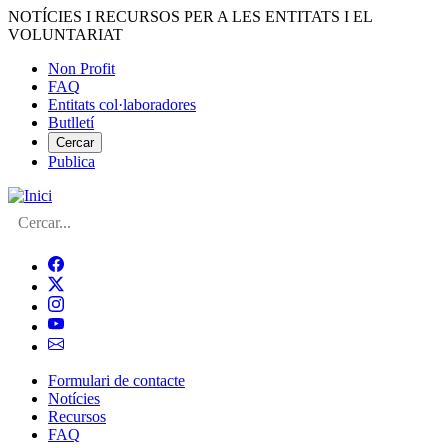
Vés
NOTÍCIES I RECURSOS PER A LES ENTITATS I EL
al
VOLUNTARIAT
contingut
Non Profit
FAQ
Menú
Entitats col·laboradores
del
Butlletí
compte
Cercar
Publica
d'usuari
Cerca
Formulari de contacte
Notícies
Navegació
Recursos
principal
FAQ