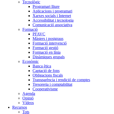
Tecnològic
Programari lliure
Aplicacions i programari
Xarxes socials i Internet
Accessibilitat i tecnologia
Comunicació associativa
Formació
PFAVC
Màsters i postgraus
Formació intervenció
Formació gestió
Formació en línia
Dinàmiques grupals
Econòmic
Banca ètica
Captació de fons
Obligacions fiscals
Transparència i rendició de comptes
Tresoreria i comptabilitat
Cooperativisme
Agenda
Opinió
Vídeos
Recursos
Tots