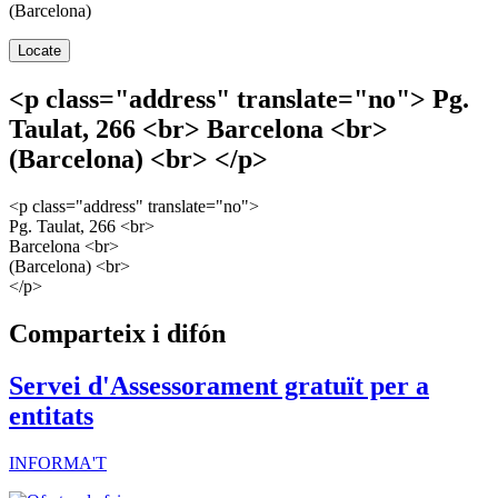
(Barcelona)
Geolocalització
Locate
<p class="address" translate="no"> Pg.
Taulat, 266 <br> Barcelona <br>
(Barcelona) <br> </p>
<p class="address" translate="no">
Pg. Taulat, 266 <br>
Barcelona <br>
(Barcelona) <br>
</p>
Comparteix i difón
Servei d'Assessorament gratuït per a
entitats
INFORMA'T