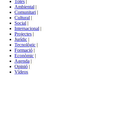
Totes
|
menú
Ambiental
|
de
Comunitari
|
portals
Cultural
|
Social
|
Internacional
|
Projectes
|
Jurídic
|
Tecnològic
|
Formació
|
Econòmic
|
Agenda
|
Opinió
|
Vídeos