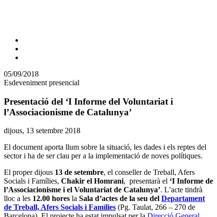
Comparteix
Compartir
en
05/09/2018
altres
Esdeveniment presencial
xarxes
socials
Presentació del ‘I Informe del Voluntariat i
l’Associacionisme de Catalunya’
Data
dijous, 13 setembre 2018
de
El document aporta llum sobre la situació, les dades i els reptes del
l'esdeveniment:
sector i ha de ser clau per a la implementació de noves polítiques.
El proper dijous
13 de setembre
, el conseller de Treball, Afers
Socials i Famílies,
Chakir el Homrani
, presentarà el
‘I Informe de
l’Associacionisme i el Voluntariat de Catalunya’
. L’acte tindrà
lloc a les
12.00 hores
la
Sala d’actes de la seu del
Departament
de Treball, Afers Socials i Famílies
(Pg. Taulat, 266 – 270 de
Barcelona). El projecte ha estat impulsat per la
Direcció General