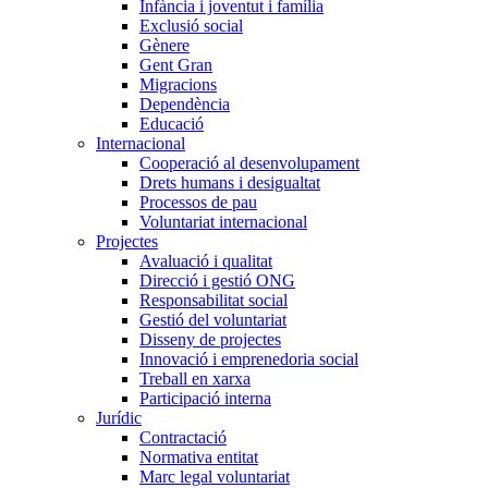
Infància i joventut i família
Exclusió social
Gènere
Gent Gran
Migracions
Dependència
Educació
Internacional
Cooperació al desenvolupament
Drets humans i desigualtat
Processos de pau
Voluntariat internacional
Projectes
Avaluació i qualitat
Direcció i gestió ONG
Responsabilitat social
Gestió del voluntariat
Disseny de projectes
Innovació i emprenedoria social
Treball en xarxa
Participació interna
Jurídic
Contractació
Normativa entitat
Marc legal voluntariat