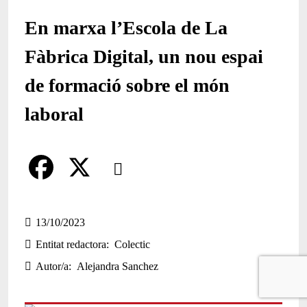
En marxa l’Escola de La
Fàbrica Digital, un nou espai
de formació sobre el món
laboral
Comparteix
Compartir en altres xarxes socials
F
X
a
13/10/2023
Entitat redactora
Colectic
c
Autor/a
Alejandra Sanchez
e
b