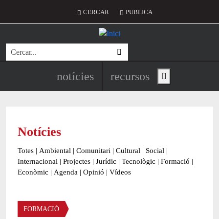
Vés al contingut
Menú del compte d'usuari
CERCAR
PUBLICA
Cerca
Navegació principal de l'encapç
notícies
recursos
Show main menu
Notícies
Totes
|
Ambiental
|
Comunitari
|
Cultural
|
Social
|
Internacional
|
Projectes
|
Jurídic
|
Tecnològic
|
Formació
|
Econòmic
|
Agenda
|
Opinió
|
Vídeos
Àmbit de la notícia
FORMACIÓ