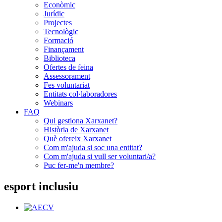
Econòmic
Jurídic
Projectes
Tecnològic
Formació
Finançament
Biblioteca
Ofertes de feina
Assessorament
Fes voluntariat
Entitats col·laboradores
Webinars
FAQ
Qui gestiona Xarxanet?
Història de Xarxanet
Què ofereix Xarxanet
Com m'ajuda si soc una entitat?
Com m'ajuda si vull ser voluntari/a?
Puc fer-me'n membre?
esport inclusiu