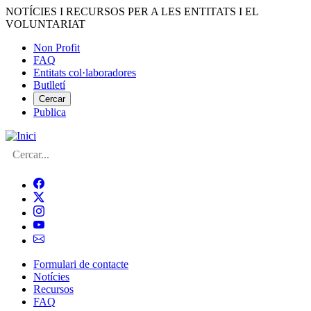
Vés
NOTÍCIES I RECURSOS PER A LES ENTITATS I EL
al
VOLUNTARIAT
contingut
Non Profit
FAQ
Menú
Entitats col·laboradores
del
Butlletí
compte
Cercar
Publica
d'usuari
Cerca
Formulari de contacte
Notícies
Navegació
Recursos
principal
FAQ