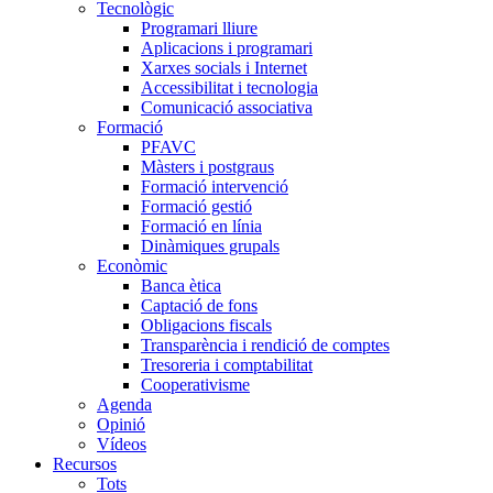
Tecnològic
Programari lliure
Aplicacions i programari
Xarxes socials i Internet
Accessibilitat i tecnologia
Comunicació associativa
Formació
PFAVC
Màsters i postgraus
Formació intervenció
Formació gestió
Formació en línia
Dinàmiques grupals
Econòmic
Banca ètica
Captació de fons
Obligacions fiscals
Transparència i rendició de comptes
Tresoreria i comptabilitat
Cooperativisme
Agenda
Opinió
Vídeos
Recursos
Tots