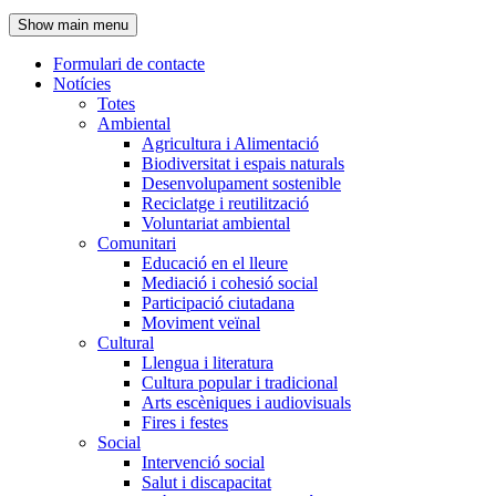
de
Show main menu
l'encapçalament
Formulari de contacte
Notícies
Navegació
Totes
principal
Ambiental
Agricultura i Alimentació
Biodiversitat i espais naturals
Desenvolupament sostenible
Reciclatge i reutilització
Voluntariat ambiental
Comunitari
Educació en el lleure
Mediació i cohesió social
Participació ciutadana
Moviment veïnal
Cultural
Llengua i literatura
Cultura popular i tradicional
Arts escèniques i audiovisuals
Fires i festes
Social
Intervenció social
Salut i discapacitat