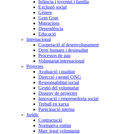
Infància i joventut i família
Exclusió social
Gènere
Gent Gran
Migracions
Dependència
Educació
Internacional
Cooperació al desenvolupament
Drets humans i desigualtat
Processos de pau
Voluntariat internacional
Projectes
Avaluació i qualitat
Direcció i gestió ONG
Responsabilitat social
Gestió del voluntariat
Disseny de projectes
Innovació i emprenedoria social
Treball en xarxa
Participació interna
Jurídic
Contractació
Normativa entitat
Marc legal voluntariat