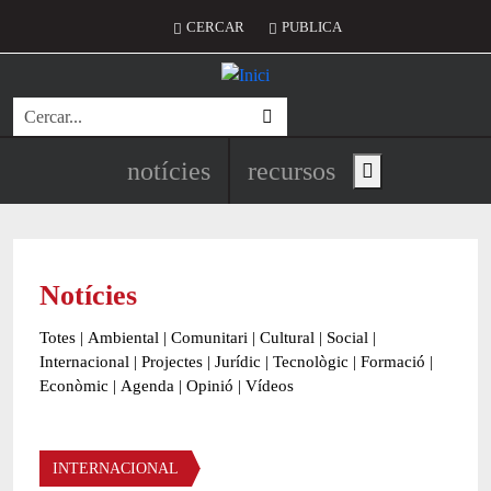
Vés al contingut
Menú del compte d'usuari
CERCAR
PUBLICA
Cerca
Navegació principal de l'encapç
notícies
recursos
Show main menu
Notícies
Totes
|
Ambiental
|
Comunitari
|
Cultural
|
Social
|
Internacional
|
Projectes
|
Jurídic
|
Tecnològic
|
Formació
|
Econòmic
|
Agenda
|
Opinió
|
Vídeos
Àmbit de la notícia
INTERNACIONAL