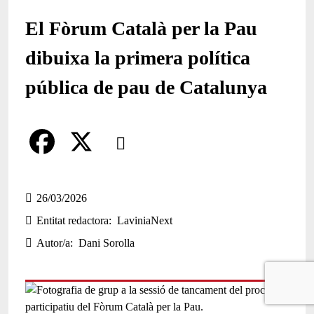
El Fòrum Català per la Pau
dibuixa la primera política
pública de pau de Catalunya
Comparteix
Compartir en altres xarxes socials
F
X
a
26/03/2026
Entitat redactora
LaviniaNext
c
Autor/a
Dani Sorolla
e
b
o