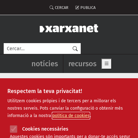
Vés al contingut
Menú del compte d'usuari
CERCAR
PUBLICA
Cerca
Navegació principal de l'enca
notícies
recursos
Show main me
Respectem la teva privacitat!
guerra
Utilitzem cookies pròpies i de tercers per a millorar els
nostres serveis. Pots canviar la configuració o obtenir més
informació a la nostra
política de cookies
Cookies necessàries
Aquestes cookies són importants per a donar-te accés segur