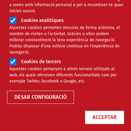
a zones amb informació personal o per a reconèixer-te quan
inicies sessió.
Cookies analítiques
Aquestes cookies permeten mesurar, de forma anònima, el
nombre de visites o l’activitat. Gràcies a elles podem
millorar constantment la teva experiència de navegació.
Podràs disposar d’una millora contínua en l’experiència de
El paper d’Europa en temps de
navegació.
guerra i incertesa, a debat a
Cookies de tercers
l’Escola d’Estiu de l’ACPAU
Aquestes cookies pertanyen a altres serveis utilitzats al
web, els quals ofereixen diferents funcionalitats com per
exemple Twitter, Facebook o Google, etc.
NOTÍCIES
INTERNACIONAL
DESAR CONFIGURACIÓ
ACCEPTAR