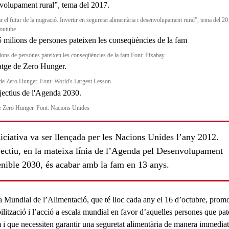
 el futur de la migració. Invertir en seguretat alimentària i desenvolupament rural”, tema del 20
outube
ions de persones pateixen les conseqüències de la fam Font: Pixabay
de Zero Hunger. Font: World's Largest Lesson
 Zero Hunger. Font: Nacions Unides
ls
iciativa va ser llençada per les Nacions Unides l’any 2012.
jectiu, en la mateixa línia de l’Agenda pel Desenvolupament
enible 2030, és acabar amb la fam en 13 anys.
a Mundial de l’Alimentació
, que té lloc cada any el 16 d’octubre, prom
ilització i l’acció a escala mundial en favor d’aquelles persones que pa
m i que necessiten garantir una seguretat alimentària de manera immediat