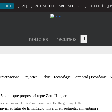
 del compte d'usuari
 PROFIT
FAQ
ENTITATS COL·LABORADORES
BUTLLETÍ
P
Navegació principal de l'encapç
notícies
recursos
Show main menu
Internacional
|
Projectes
|
Jurídic
|
Tecnològic
|
Formació
|
Econòmic
|
A
unts que proposa el repte Zero Hunger. Font: The Hunger Project UK