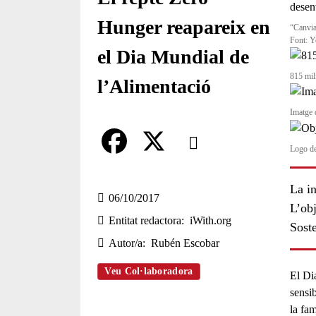
Hunger reapareix en
“Canviar
Font: Y
el Dia Mundial de
815 mil
l’Alimentació
Imatge 
Comparteix
Logo de
Compartir en altres xarxes socia
F
X
La in
a
06/10/2017
L’ob
Entitat redactora
iWith.org
c
Sost
Autor/a
Rubén Escobar
e
b
Veu Col·laboradora
El
Di
sensib
o
la fa