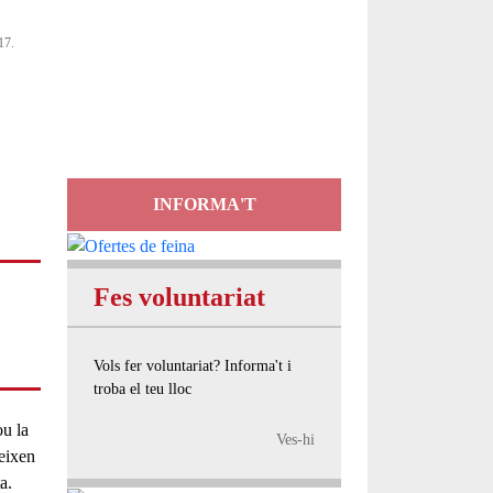
Servei
17.
d'Assessorament
gratuït per a entitats
INFORMA'T
Fes voluntariat
Vols fer voluntariat? Informa't i
troba el teu lloc
ou la
Ves-hi
teixen
a.