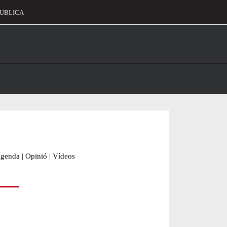
UBLICA
alament
genda
|
Opinió
|
Vídeos