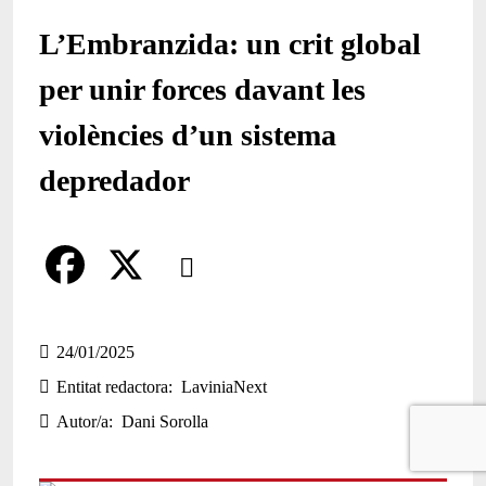
L’Embranzida: un crit global
per unir forces davant les
violències d’un sistema
depredador
Comparteix
Compartir en altres xarxes socials
F
X
a
24/01/2025
Entitat redactora
LaviniaNext
c
Autor/a
Dani Sorolla
e
b