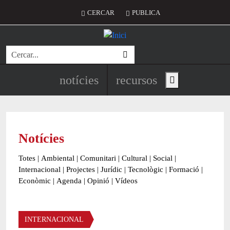
Vés al contingut
Menú del compte d'usuari
CERCAR
PUBLICA
Cerca
Navegació principal de l'encapç
notícies
recursos
Show main menu
Notícies
Totes
|
Ambiental
|
Comunitari
|
Cultural
|
Social
|
Internacional
|
Projectes
|
Jurídic
|
Tecnològic
|
Formació
|
Econòmic
|
Agenda
|
Opinió
|
Vídeos
Àmbit de la notícia
INTERNACIONAL