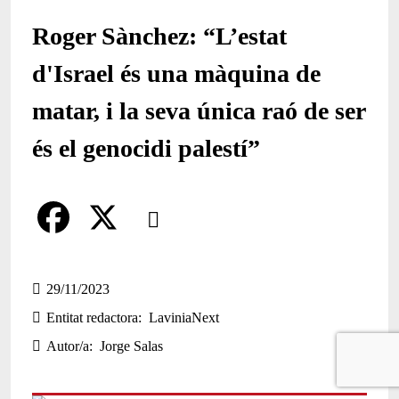
Roger Sànchez: “L’estat
d'Israel és una màquina de
matar, i la seva única raó de ser
és el genocidi palestí”
Comparteix
Compartir en altres xarxes socials
F
X
a
29/11/2023
Entitat redactora
LaviniaNext
c
Autor/a
Jorge Salas
e
b