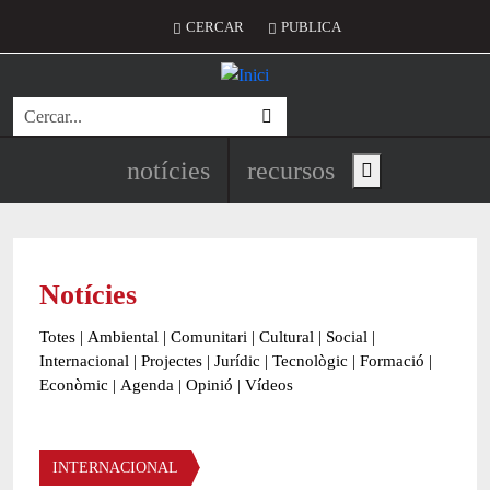
Vés al contingut
Menú del compte d'usuari
CERCAR
PUBLICA
Cerca
Navegació principal de l'encapç
notícies
recursos
Show main menu
Notícies
Totes
|
Ambiental
|
Comunitari
|
Cultural
|
Social
|
Internacional
|
Projectes
|
Jurídic
|
Tecnològic
|
Formació
|
Econòmic
|
Agenda
|
Opinió
|
Vídeos
Àmbit de la notícia
INTERNACIONAL