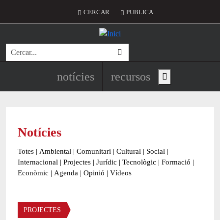
Vés al contingut
Menú del compte d'usuari
CERCAR
PUBLICA
Cerca
Navegació principal de l'encapç
notícies
recursos
Show main menu
Notícies
Totes
|
Ambiental
|
Comunitari
|
Cultural
|
Social
|
Internacional
|
Projectes
|
Jurídic
|
Tecnològic
|
Formació
|
Econòmic
|
Agenda
|
Opinió
|
Vídeos
Àmbit de la notícia
PROJECTES