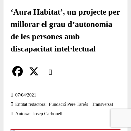
‘Aura Habitat’, un projecte per
millorar el grau d’autonomia
de les persones amb
discapacitat intel·lectual
Comparteix
Compartir en altres xarxes socials
F
X
a
07/04/2021
Entitat redactora
Fundació Pere Tarrés - Transversal
c
Autor/a
Josep Carbonell
e
b