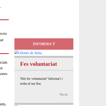
Servei
d'Assessorament
gratuït per a entitats
peces
que
INFORMA'T
cials
Fes voluntariat
en
sones
Vols fer voluntariat? Informa't i
troba el teu lloc
Ves-hi
ants,