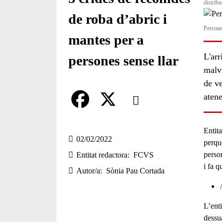
distrib
de roba d’abric i
Persone
mantes per a
L'arr
persones sense llar
malvi
de ve
Comparteix
aten
Compartir en altres xarxes socia
F
X
Entit
a
02/02/2022
perqu
perso
Entitat redactora
FCVS
c
i fa q
Autor/a
Sònia Pau Cortada
e
b
L’ent
o
dessu