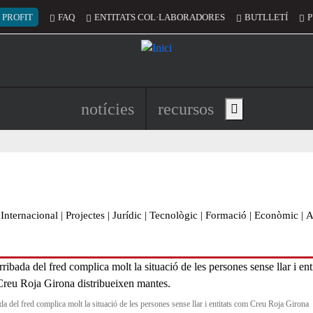
 del compte d'usuari
 PROFIT
FAQ
ENTITATS COL·LABORADORES
BUTLLETÍ
P
Navegació principal de l'encapç
notícies
recursos
Show main menu
Internacional
|
Projectes
|
Jurídic
|
Tecnològic
|
Formació
|
Econòmic
|
A
da del fred complica molt la situació de les persones sense llar i entitats com Creu Roja Girona