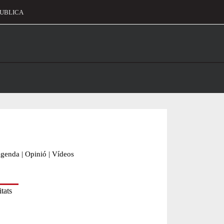
UBLICA
alament
genda
|
Opinió
|
Vídeos