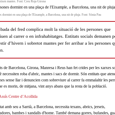
ueixen mantes. Font: Creu Roja Girona
s dormint en una plaça de l'Eixample, a Barcelona, una nit de pluja. Font: Sònia Pau
ibada del fred complica molt la situació de les persones que
uen al carrer o en infrahabitatges. Entitats socials demanen 
stir d’hivern i sobretot mantes per fer arribar a les persones 
en.
ls
ats de Barcelona, Girona, Manresa i Reus han fet crides per les xarxes so
è necessiten roba d'abric, mantes i sacs de dormir. Són entitats que aten
nes sense llar i denuncien com sobreviure al carrer fa emmalaltir les per
ue es morin, de mitjana, vint anys abans que la resta de la població.
Assís Centre d’Acollida
itat amb seu a Sarrià, a
Barcelona
, necessita
texans, abrics, jerseis,
adores, bambes i xandalls d'home
. També demana
gorres, bufandes, gu