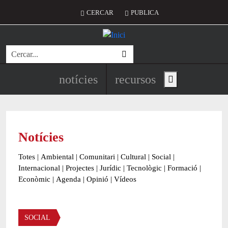
Vés al contingut
Menú del compte d'usuari
CERCAR
PUBLICA
Cerca
Navegació principal de l'encapç
notícies
recursos
Show main menu
Notícies
Totes
|
Ambiental
|
Comunitari
|
Cultural
|
Social
|
Internacional
|
Projectes
|
Jurídic
|
Tecnològic
|
Formació
|
Econòmic
|
Agenda
|
Opinió
|
Vídeos
Àmbit de la notícia
SOCIAL