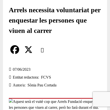
Arrels necessita voluntariat per
enquestar les persones que
viuen al carrer
Comparteix
Compartir en altres xarxes socials
F
X
a
07/06/2023
Entitat redactora
FCVS
c
Autor/a
Sònia Pau Cortada
e
b
o