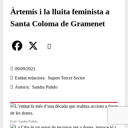
Àrtemis i la lluita feminista a
Santa Coloma de Gramenet
Comparteix
Compartir en altres xarxes socials
F
X
a
09/09/2021
Entitat redactora
Suport Tercer Sector
c
Autor/a
Sandra Pulido
e
b
o
o
Font: Sandra Pulido