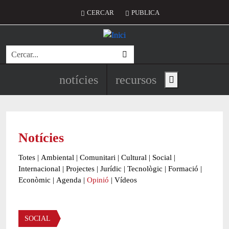
Vés al contingut
Menú del compte d'usuari
CERCAR
PUBLICA
Cerca
Navegació principal de l'encapç
notícies
recursos
Show main menu
Notícies
Totes
|
Ambiental
|
Comunitari
|
Cultural
|
Social
|
Internacional
|
Projectes
|
Jurídic
|
Tecnològic
|
Formació
|
Econòmic
|
Agenda
|
Opinió
|
Vídeos
Àmbit de la notícia
SOCIAL