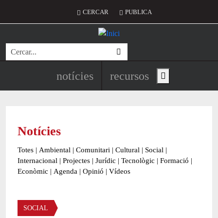
Vés al contingut
Menú del compte d'usuari
CERCAR
PUBLICA
Cerca
Navegació principal de l'encapç
notícies
recursos
Show main menu
Notícies
Totes
|
Ambiental
|
Comunitari
|
Cultural
|
Social
|
Internacional
|
Projectes
|
Jurídic
|
Tecnològic
|
Formació
|
Econòmic
|
Agenda
|
Opinió
|
Vídeos
Àmbit de la notícia
SOCIAL