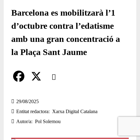
Barcelona es mobilitzarà l’1
d’octubre contra l’edatisme
amb una gran concentració a
la Plaça Sant Jaume
Comparteix
Compartir en altres xarxes socials
F
X
a
29/08/2025
Entitat redactora
Xarxa Digital Catalana
c
Autor/a
Pol Solernou
e
b