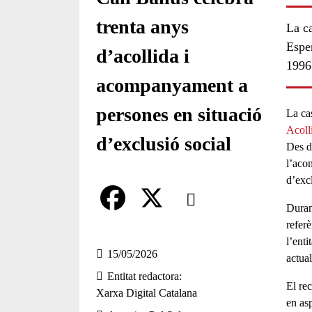
trenta anys
La c
Esper
d’acollida i
1996
acompanyament a
persones en situació
La ca
Acoll
d’exclusió social
Des de
l’aco
d’excl
Comparteix
Duran
referè
Compartir en altres xarxes socia
F
X
l’enti
a
15/05/2026
actua
Entitat redactora
c
El re
Xarxa Digital Catalana
e
en asp