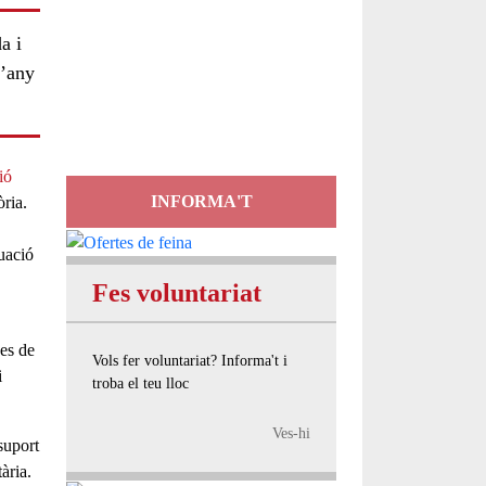
Servei
a i
l’any
d'Assessorament
gratuït per a entitats
ió
INFORMA'T
ria.
uació
Fes voluntariat
es de
Vols fer voluntariat? Informa't i
i
troba el teu lloc
Ves-hi
suport
ària.