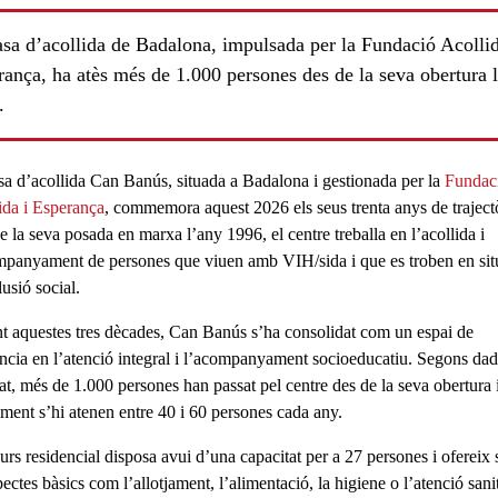
asa d’acollida de Badalona, impulsada per la Fundació Acollid
ança, ha atès més de 1.000 persones des de la seva obertura 
.
sa d’acollida
Can Banús
, situada a Badalona i gestionada per la
Fundac
ida i Esperança
, commemora aquest 2026 els seus trenta anys de trajectò
 la seva posada en marxa l’any 1996, el centre treballa en l’acollida i
mpanyament de persones que viuen amb VIH/sida i que es troben en sit
usió social.
t aquestes tres dècades, Can Banús s’ha consolidat com un espai de
ncia en l’
atenció integral
i l’acompanyament socioeducatiu. Segons dad
ls
tat,
més de 1.000 persones
han passat pel centre des de la seva obertura 
lment s’hi atenen entre 40 i 60 persones cada any.
curs residencial disposa avui d’una capacitat per a
27 persones
i ofereix 
ectes bàsics com l’allotjament, l’alimentació, la higiene o l’atenció sanit