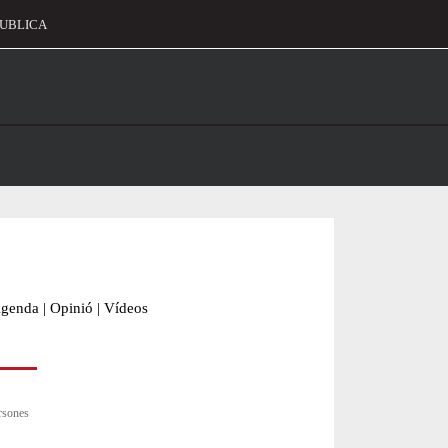
UBLICA
alament
genda
|
Opinió
|
Vídeos
ersones