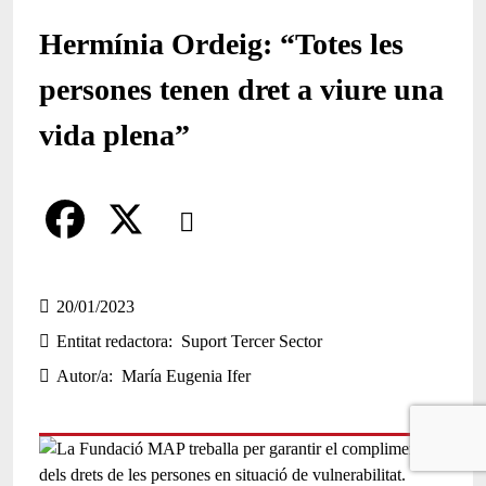
Hermínia Ordeig: “Totes les
persones tenen dret a viure una
vida plena”
Comparteix
Compartir en altres xarxes socials
F
X
a
20/01/2023
Entitat redactora
Suport Tercer Sector
c
Autor/a
María Eugenia Ifer
e
b
o