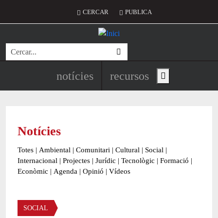
Vés al contingut
Menú del compte d'usuari
CERCAR
PUBLICA
Cerca
Navegació principal de l'encapç
notícies
recursos
Show main menu
Notícies
Totes
|
Ambiental
|
Comunitari
|
Cultural
|
Social
|
Internacional
|
Projectes
|
Jurídic
|
Tecnològic
|
Formació
|
Econòmic
|
Agenda
|
Opinió
|
Vídeos
Àmbit de la notícia
SOCIAL