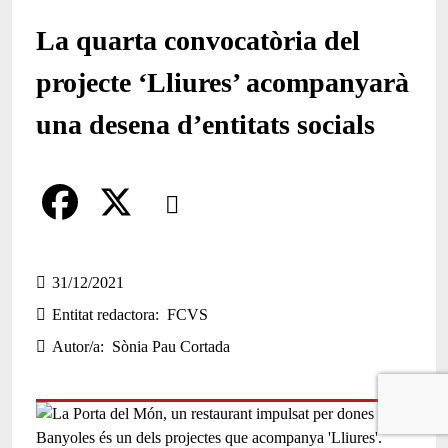
La quarta convocatòria del
projecte ‘Lliures’ acompanyarà
una desena d’entitats socials
Comparteix
Compartir en altres xarxes socials
F
X
a
31/12/2021
Entitat redactora
FCVS
c
Autor/a
Sònia Pau Cortada
e
b
o