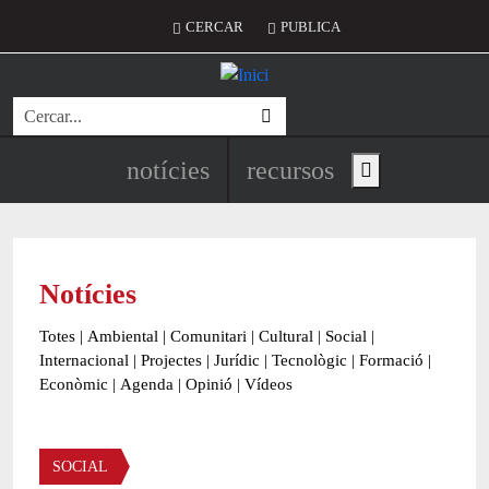
Vés al contingut
Menú del compte d'usuari
CERCAR
PUBLICA
Cerca
Navegació principal de l'encapç
notícies
recursos
Show main menu
Notícies
Totes
|
Ambiental
|
Comunitari
|
Cultural
|
Social
|
Internacional
|
Projectes
|
Jurídic
|
Tecnològic
|
Formació
|
Econòmic
|
Agenda
|
Opinió
|
Vídeos
Àmbit de la notícia
SOCIAL