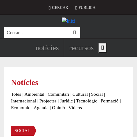
Vés al contingut
Menú del compte d'usuari
CERCAR
PUBLICA
Cerca
Navegació principal de l'encapç
notícies
recursos
Show main menu
Notícies
Totes
|
Ambiental
|
Comunitari
|
Cultural
|
Social
|
Internacional
|
Projectes
|
Jurídic
|
Tecnològic
|
Formació
|
Econòmic
|
Agenda
|
Opinió
|
Vídeos
Àmbit de la notícia
SOCIAL