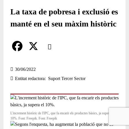
La taxa de pobresa i exclusió es
manté en el seu màxim històric
Comparteix
Compartir en altres xarxes socials
F
X
a
30/06/2022
Entitat redactora
Suport Tercer Sector
c
e
b
o
L'increment històric de l'IPC, que fa encarir els productes bàsics, ja supera el
10%. Font: Freepik. Font: Freepik
o