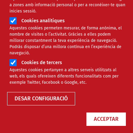
a zones amb informació personal o per a reconèixer-te quan
Àmbit de la notícia
SOCIAL
inicies sessió.
Cookies analítiques
Obertes les inscripcions a la
Aquestes cookies permeten mesurar, de forma anònima, el
nombre de visites o l’activitat. Gràcies a elles podem
tercera Cursa Infantil
millorar constantment la teva experiència de navegació.
Podràs disposar d’una millora contínua en l’experiència de
Adaptada de l'Eixample, a
navegació.
Cookies de tercers
Barcelona
Aquestes cookies pertanyen a altres serveis utilitzats al
web, els quals ofereixen diferents funcionalitats com per
Comparteix
exemple Twitter, Facebook o Google, etc.
DESAR CONFIGURACIÓ
Compartir en altres xarxes socials
F
X
a
16/08/2023
ACCEPTAR
Entitat redactora
FCVS
c
Autor/a
Sònia Pau Cortada
e