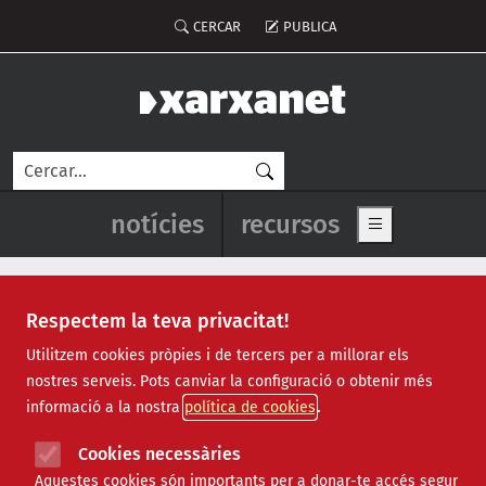
Vés al contingut
Menú del compte d'usuari
CERCAR
PUBLICA
Cerca
Navegació principal de l'enca
notícies
recursos
Show main me
Respectem la teva privacitat!
Notícies
Utilitzem cookies pròpies i de tercers per a millorar els
nostres serveis. Pots canviar la configuració o obtenir més
Totes
|
Ambiental
|
Comunitari
|
Cultural
|
Social
|
informació a la nostra
política de cookies
Internacional
|
Projectes
|
Jurídic
|
Tecnològic
|
Formació
|
Econòmic
|
Agenda
|
Opinió
|
Vídeos
Cookies necessàries
Aquestes cookies són importants per a donar-te accés segur