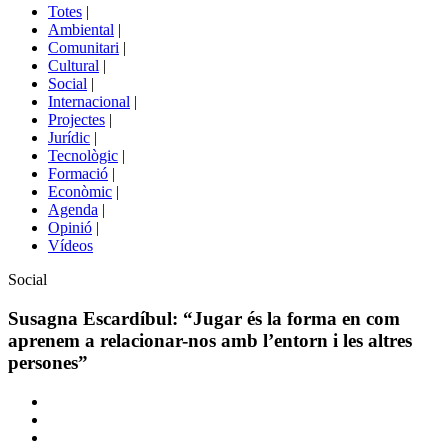
del
Totes
|
menú
Ambiental
|
de
Comunitari
|
portals
Cultural
|
Social
|
Internacional
|
Projectes
|
Jurídic
|
Tecnològic
|
Formació
|
Econòmic
|
Agenda
|
Opinió
|
Vídeos
Àmbit
Social
de
la
Susagna Escardíbul: “Jugar és la forma en com
notícia
aprenem a relacionar-nos amb l’entorn i les altres
persones”
Comparteix
Compartir