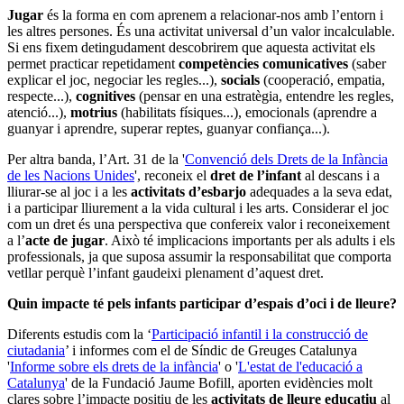
Jugar
és la forma en com aprenem a relacionar-nos amb l’entorn i
les altres persones. És una activitat universal d’un valor incalculable.
Si ens fixem detingudament descobrirem que aquesta activitat els
permet practicar repetidament
competències comunicatives
(saber
explicar el joc, negociar les regles...),
socials
(cooperació, empatia,
respecte...),
cognitives
(pensar en una estratègia, entendre les regles,
atenció...),
motrius
(habilitats físiques...), emocionals (aprendre a
guanyar i aprendre, superar reptes, guanyar confiança...).
Per altra banda, l’Art. 31 de la '
Convenció dels Drets de la Infància
de les Nacions Unides
', reconeix el
dret de l’infant
al descans i a
lliurar-se al joc i a les
activitats d’esbarjo
adequades a la seva edat,
i a participar lliurement a la vida cultural i les arts. Considerar el joc
com un dret és una perspectiva que confereix valor i reconeixement
a l’
acte de jugar
. Això té implicacions importants per als adults i els
professionals, ja que suposa assumir la responsabilitat que comporta
vetllar perquè l’infant gaudeixi plenament d’aquest dret.
Quin impacte té pels infants participar d’espais d’oci i de lleure?
Diferents estudis com la ‘
Participació infantil i la construcció de
ciutadania
’ i informes com el de Síndic de Greuges Catalunya
'
Informe sobre els drets de la infància
' o '
L'estat de l'educació a
Catalunya
' de la Fundació Jaume Bofill, aporten evidències molt
clares sobre l’impacte positiu de les
activitats de lleure
educatiu
al