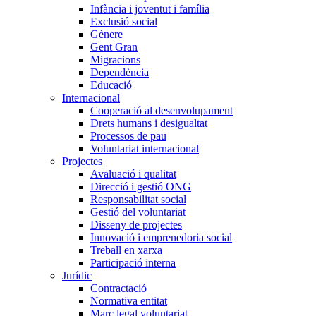
Infància i joventut i família
Exclusió social
Gènere
Gent Gran
Migracions
Dependència
Educació
Internacional
Cooperació al desenvolupament
Drets humans i desigualtat
Processos de pau
Voluntariat internacional
Projectes
Avaluació i qualitat
Direcció i gestió ONG
Responsabilitat social
Gestió del voluntariat
Disseny de projectes
Innovació i emprenedoria social
Treball en xarxa
Participació interna
Jurídic
Contractació
Normativa entitat
Marc legal voluntariat