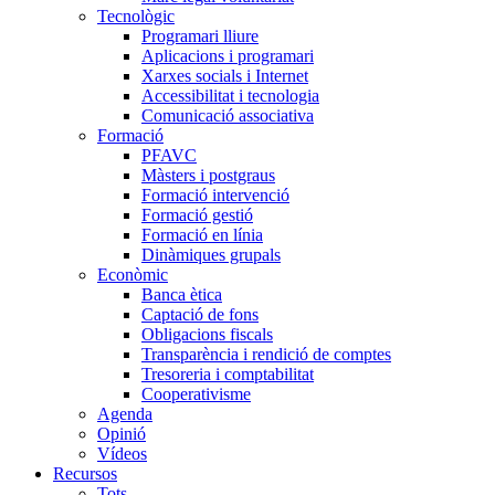
Tecnològic
Programari lliure
Aplicacions i programari
Xarxes socials i Internet
Accessibilitat i tecnologia
Comunicació associativa
Formació
PFAVC
Màsters i postgraus
Formació intervenció
Formació gestió
Formació en línia
Dinàmiques grupals
Econòmic
Banca ètica
Captació de fons
Obligacions fiscals
Transparència i rendició de comptes
Tresoreria i comptabilitat
Cooperativisme
Agenda
Opinió
Vídeos
Recursos
Tots