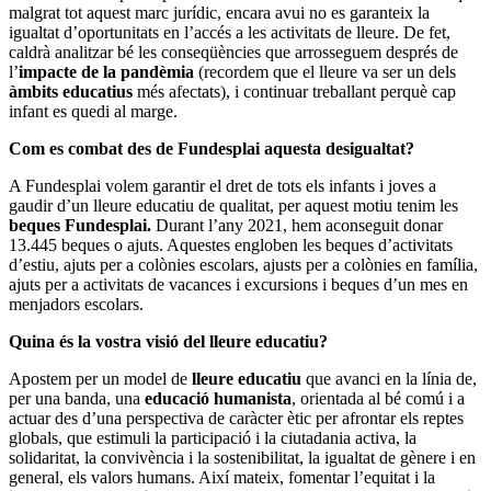
malgrat tot aquest marc jurídic, encara avui no es garanteix la
igualtat d’oportunitats en l’accés a les activitats de lleure. De fet,
caldrà analitzar bé les conseqüències que arrosseguem després de
l’
impacte de la pandèmia
(recordem que el lleure va ser un dels
àmbits educatius
més afectats), i continuar treballant perquè cap
infant es quedi al marge.
Com es combat des de Fundesplai aquesta desigualtat?
A Fundesplai volem garantir el dret de tots els infants i joves a
gaudir d’un lleure educatiu de qualitat, per aquest motiu tenim les
beques Fundesplai.
Durant l’any 2021, hem aconseguit donar
13.445 beques o ajuts. Aquestes engloben les beques d’activitats
d’estiu, ajuts per a colònies escolars, ajusts per a colònies en família,
ajuts per a activitats de vacances i excursions i beques d’un mes en
menjadors escolars.
Quina és la vostra visió del lleure educatiu?
Apostem per un model de
lleure educatiu
que avanci en la línia de,
per una banda, una
educació humanista
, orientada al bé comú i a
actuar des d’una perspectiva de caràcter ètic per afrontar els reptes
globals, que estimuli la participació i la ciutadania activa, la
solidaritat, la convivència i la sostenibilitat, la igualtat de gènere i en
general, els valors humans. Així mateix, fomentar l’equitat i la