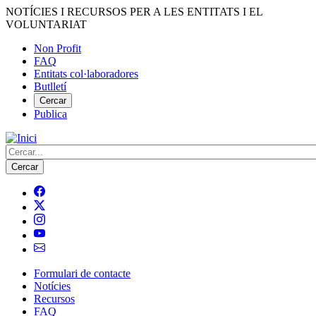
Vés
NOTÍCIES I RECURSOS PER A LES ENTITATS I EL
al
VOLUNTARIAT
contingut
Non Profit
FAQ
Menú
Entitats col·laboradores
del
Butlletí
compte
Cercar
Publica
d'usuari
Cerca
Formulari de contacte
Notícies
Navegació
Recursos
principal
FAQ