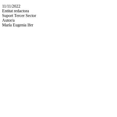
en
11/11/2022
altres
Entitat redactora
xarxes
Suport Tercer Sector
socials
Autor/a
María Eugenia Ifer