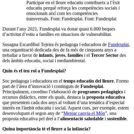
Participar en el lleure educatiu contribueix a l’èxit
educatiu perquè reforça les competències socials i
emocionals així com les competències
transversals. Font: Fundesplai. Font: Fundesplai
Durant l’any 2021, Fundesplai va donar quasi 6.000 beques
d’activitat d’estiu a famílies en situacions de vulnerabilitat.
Susagna Escardíbul Tejeira és pedagoga i educadora de
Fundesplai
,
una organització dedicada des de fa més de cinquanta anys a
treballar a favor de
infants
,
joves
,
famílies
i el
Tercer Sector
des
dels àmbits educatiu, social i mediambiental.
Quin és el teu rol a Fundesplai?
Soc pedagoga i educadora en el
temps educatiu del lleure
. Formo
part de l’àrea d’innovació i continguts de
Fundesplai
.
Principalment, coordino l’elaboració de
programes pedagògics
i
recursos didàctics, entre els quals, destaca la
proposta educativa
que presentem cada dos anys al voltant d’una temàtica d’especial
interès en l'àmbit educatiu i social. Aquest curs, per exemple, estem
desenvolupant el segon any de “
Menjar canvia el Món
”, una
proposta educativa pel dret a l’
alimentació saludable
i
sostenible
.
Quina importància té el lleure a la infància?