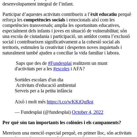
desenvolupament integral de l’infant.
Participar d’aquestes activitats contribueix a l’
èxit educatiu
perquè
reforça les
competències socials
i emocionals així com les
competències transversals; amplia les oportunitats educatives,
especialment dels infants i joves en situació de vulnerabilitat; són
una escola de ciutadania i participació, un antídot contra l’exclusió
social i contribueixen significativament a la cohesió social als
territoris, estimulen la creativitat i desperten noves inquietuds i
naturalment també ajuden a conciliar la vida familiar i labora.
Saps que des de
#Fundesplai
realitzem un munt
d'activitats per a les
#escoles
i AFA?
Sortides escolars d'un dia
Activitats d'educació ambiental
Serveis per a la petita infància
Això i molt més
https://t.co/wKKiQufkst
— Fundesplai (@fundesplai)
October 4, 2022
Per què són tan importants les colònies i els campaments?
Mereixen una menció especial perquè, en primer lloc, són activitats