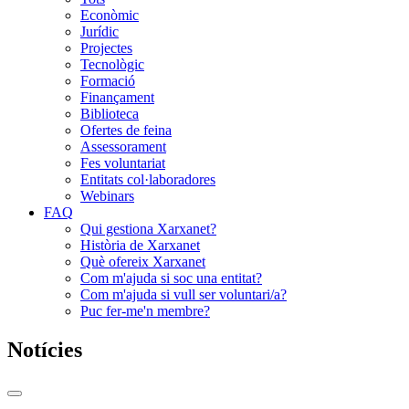
Econòmic
Jurídic
Projectes
Tecnològic
Formació
Finançament
Biblioteca
Ofertes de feina
Assessorament
Fes voluntariat
Entitats col·laboradores
Webinars
FAQ
Qui gestiona Xarxanet?
Història de Xarxanet
Què ofereix Xarxanet
Com m'ajuda si soc una entitat?
Com m'ajuda si vull ser voluntari/a?
Puc fer-me'n membre?
Notícies
Commutador