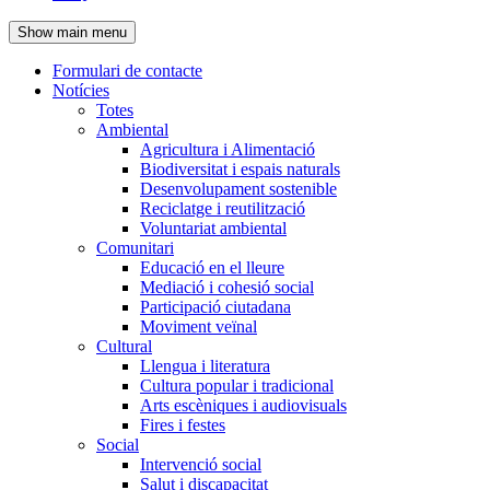
de
Show main menu
l'encapçalament
Formulari de contacte
Notícies
Navegació
Totes
principal
Ambiental
Agricultura i Alimentació
Biodiversitat i espais naturals
Desenvolupament sostenible
Reciclatge i reutilització
Voluntariat ambiental
Comunitari
Educació en el lleure
Mediació i cohesió social
Participació ciutadana
Moviment veïnal
Cultural
Llengua i literatura
Cultura popular i tradicional
Arts escèniques i audiovisuals
Fires i festes
Social
Intervenció social
Salut i discapacitat