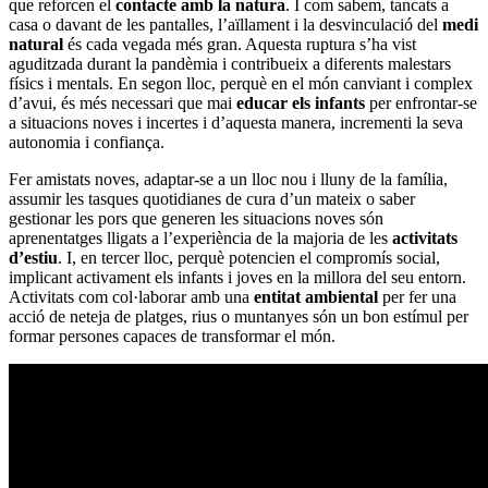
que reforcen el
contacte amb la natura
. I com sabem, tancats a
casa o davant de les pantalles, l’aïllament i la desvinculació del
medi
natural
és cada vegada més gran. Aquesta ruptura s’ha vist
aguditzada durant la pandèmia i contribueix a diferents malestars
físics i mentals. En segon lloc, perquè en el món canviant i complex
d’avui, és més necessari que mai
educar els infants
per enfrontar-se
a situacions noves i incertes i d’aquesta manera, incrementi la seva
autonomia i confiança.
Fer amistats noves, adaptar-se a un lloc nou i lluny de la família,
assumir les tasques quotidianes de cura d’un mateix o saber
gestionar les pors que generen les situacions noves són
aprenentatges lligats a l’experiència de la majoria de les
activitats
d’estiu
. I, en tercer lloc, perquè potencien el compromís social,
implicant activament els infants i joves en la millora del seu entorn.
Activitats com col·laborar amb una
entitat ambiental
per fer una
acció de neteja de platges, rius o muntanyes són un bon estímul per
formar persones capaces de transformar el món.