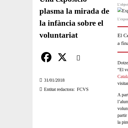
L’object
plasma la mirada de
L’expos
la infància sobre el
voluntariat
El Ce
a fin
Comparteix
Dotze
Compartir en altres xarxes socia
F
X
“El vo
Catal
a
31/01/2018
visita
Entitat redactora
FCVS
c
A part
e
l’
alum
volunt
b
partir
o
la pin