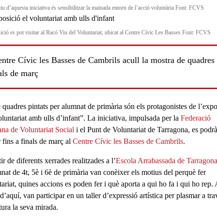
iu d’aquesta iniciativa és sensibilitzar la mainada entorn de l’acció voluntària Font: FCVS
ició es pot visitar al Racó Viu del Voluntariat, ubicat al Centre Cívic Les Basses Font: FCVS
ntre Cívic les Basses de Cambrils acull la mostra de quadres 
als de març
 quadres pintats per alumnat de primària són els protagonistes de l’expo
ls
luntariat amb ulls d’infant”
. La iniciativa, impulsada per la
Federació
ana de Voluntariat Social
i el Punt de Voluntariat de Tarragona, es podr
r fins
a
finals de març
al
Centre Cívic les Basses de Cambrils
.
ir de diferents xerrades realitzades a l’
Escola Arrabassada de Tarragon
nat de 4t, 5è i 6è de primària
van conèixer els motius del perquè fer
ariat, quines accions es poden fer i què aporta a qui ho fa i qui ho rep. 
 d’aquí, van participar en un taller d’expressió artística per plasmar a
tra
tura la seva mirada
.