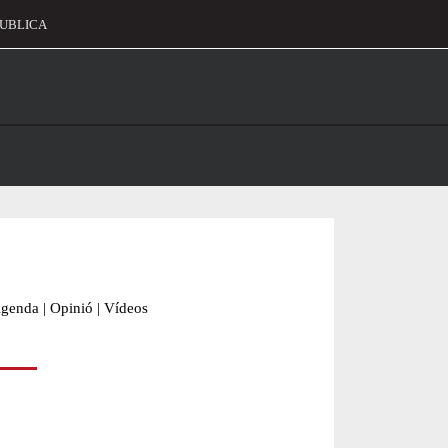
UBLICA
alament
genda
|
Opinió
|
Vídeos