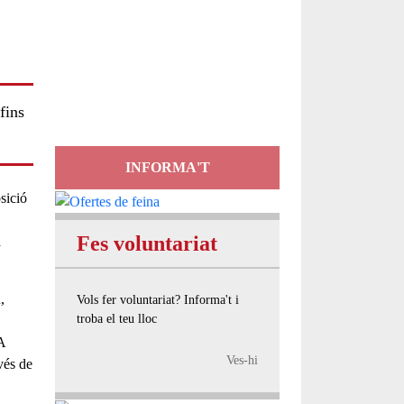
Servei
d'Assessorament
gratuït per a entitats
fins
INFORMA'T
sició
Fes voluntariat
à
a
,
Vols fer voluntariat? Informa't i
troba el teu lloc
A
Ves-hi
vés de