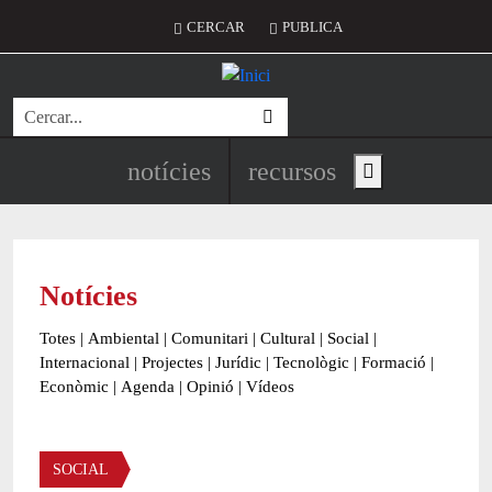
Vés al contingut
Menú del compte d'usuari
CERCAR
PUBLICA
Cerca
Navegació principal de l'encapç
notícies
recursos
Show main menu
Notícies
Totes
|
Ambiental
|
Comunitari
|
Cultural
|
Social
|
Internacional
|
Projectes
|
Jurídic
|
Tecnològic
|
Formació
|
Econòmic
|
Agenda
|
Opinió
|
Vídeos
Àmbit de la notícia
SOCIAL