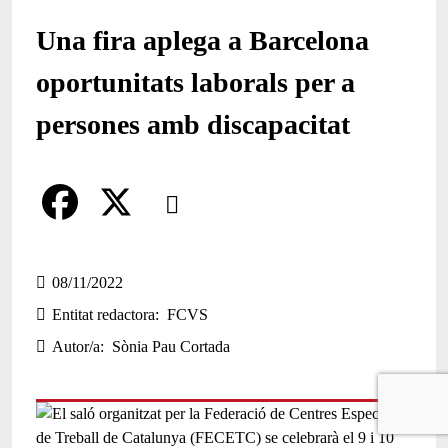
Una fira aplega a Barcelona
oportunitats laborals per a
persones amb discapacitat
Comparteix
Compartir en altres xarxes socials
F
X
a
08/11/2022
Entitat redactora
FCVS
c
Autor/a
Sònia Pau Cortada
e
b
o