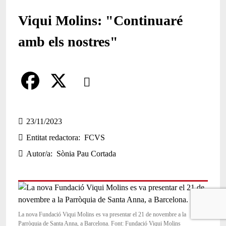
Viqui Molins: "Continuaré
amb els nostres"
Comparteix
Compartir en altres xarxes socials
F
X
a
23/11/2023
Entitat redactora
FCVS
c
Autor/a
Sònia Pau Cortada
e
b
o
o
La nova Fundació Viqui Molins es va presentar el 21 de novembre a la
Parròquia de Santa Anna, a Barcelona. Font: Fundació Viqui Molins