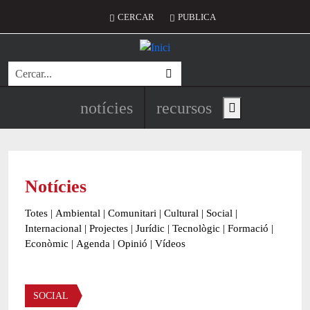
Vés al contingut
Menú del compte d'usuari
CERCAR
PUBLICA
Cerca
Navegació principal de l'encapç
notícies
recursos
Show main menu
Notícies
Totes
|
Ambiental
|
Comunitari
|
Cultural
|
Social
|
Internacional
|
Projectes
|
Jurídic
|
Tecnològic
|
Formació
|
Econòmic
|
Agenda
|
Opinió
|
Vídeos
Àmbit de la notícia
SOCIAL