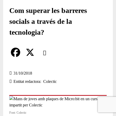
Com superar les barreres
socials a través de la
tecnologia?
Comparteix
Compartir en altres xarxes socials
F
X
a
31/10/2018
Entitat redactora
Colectic
c
e
b
o
Font: Colectic