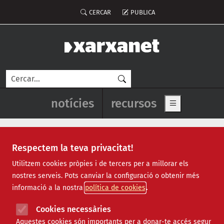
Vés al contingut
Menú del compte d'usuari
CERCAR
PUBLICA
Cerca
Navegació principal de l'enca
notícies
recursos
Show main me
Respectem la teva privacitat!
Notícies
Utilitzem cookies pròpies i de tercers per a millorar els
nostres serveis. Pots canviar la configuració o obtenir més
Totes
|
Ambiental
|
Comunitari
|
Cultural
|
Social
|
informació a la nostra
política de cookies
Internacional
|
Projectes
|
Jurídic
|
Tecnològic
|
Formació
|
Econòmic
|
Agenda
|
Opinió
|
Vídeos
Cookies necessàries
Aquestes cookies són importants per a donar-te accés segur