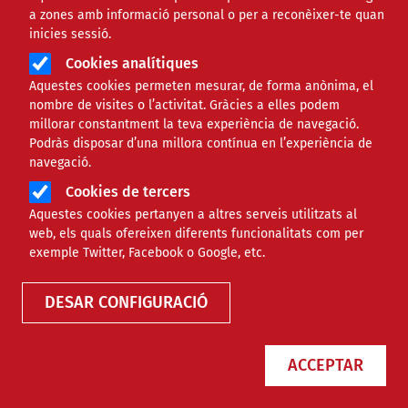
a zones amb informació personal o per a reconèixer-te quan
OPINIÓ
inicies sessió.
Cookies analítiques
Innovació social per enfortir
Aquestes cookies permeten mesurar, de forma anònima, el
nombre de visites o l’activitat. Gràcies a elles podem
el Tercer Sector
millorar constantment la teva experiència de navegació.
Podràs disposar d’una millora contínua en l’experiència de
navegació.
Comparteix
Cookies de tercers
Aquestes cookies pertanyen a altres serveis utilitzats al
Compartir en altres xarxes socials
F
X
web, els quals ofereixen diferents funcionalitats com per
exemple Twitter, Facebook o Google, etc.
a
13/11/2018
c
DESAR CONFIGURACIÓ
e
b
ACCEPTAR
o