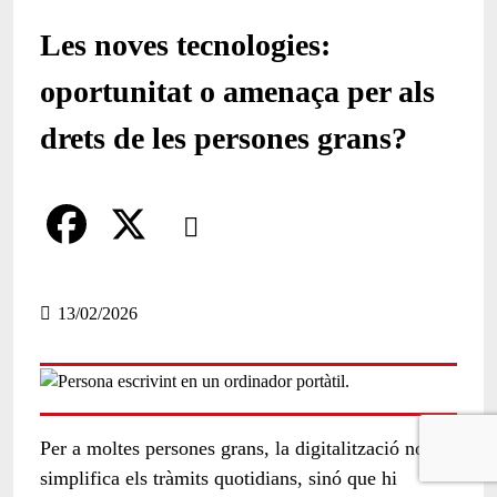
Les noves tecnologies:
oportunitat o amenaça per als
drets de les persones grans?
Comparteix
Compartir en altres xarxes socials
F
X
a
13/02/2026
c
e
b
Per a moltes persones grans, la digitalització no
o
simplifica els tràmits quotidians, sinó que hi