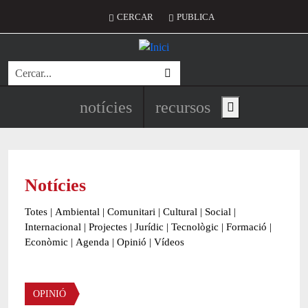
Vés al contingut
Menú del compte d'usuari
CERCAR
PUBLICA
Cerca
Navegació principal de l'encapç
notícies
recursos
Show main menu
Notícies
Totes
|
Ambiental
|
Comunitari
|
Cultural
|
Social
|
Internacional
|
Projectes
|
Jurídic
|
Tecnològic
|
Formació
|
Econòmic
|
Agenda
|
Opinió
|
Vídeos
OPINIÓ