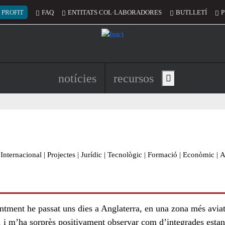
 del compte d'usuari
 PROFIT
FAQ
ENTITATS COL·LABORADORES
BUTLLETÍ
P
Navegació principal de l'encapç
notícies
recursos
Show main menu
Internacional
|
Projectes
|
Jurídic
|
Tecnològic
|
Formació
|
Econòmic
|
A
ntment he passat uns dies a Anglaterra, en una zona més avia
, i m’ha sorprès positivament observar com d’integrades estan