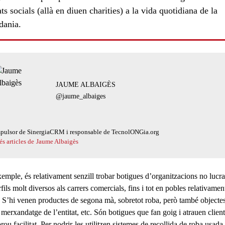
ats socials (allà en diuen charities) a la vida quotidiana de la
dania.
ls
l'autor/a:
JAUME ALBAIGÈS
@jaume_albaiges
pulsor de SinergiaCRM i responsable de TecnolONGia.org
s articles de
Jaume Albaigès
xemple, és relativament senzill trobar botigues d’organitzacions no lucra
fils molt diversos als carrers comercials, fins i tot en pobles relativamen
s. S’hi venen productes de segona mà, sobretot roba, però també objecte
 merxandatge de l’entitat, etc. Són botigues que fan goig i atrauen client
ou facilitat. Per nodrir-les utilitzen sistemes de recollida de roba usada