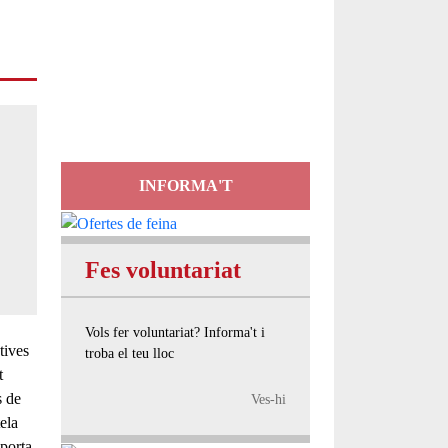
Servei
d'Assessorament
gratuït per a entitats
INFORMA'T
Fes voluntariat
Vols fer voluntariat? Informa't i
tives
troba el teu lloc
t
s de
Ves-hi
ela
 porta