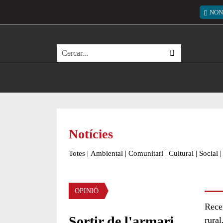
Vés al contingut
Menú
NON
Cerca
Notícies
Totes
|
Ambiental
|
Comunitari
|
Cultural
|
Social
|
OPINIÓ
Rece
Sortir de l'armari
rural