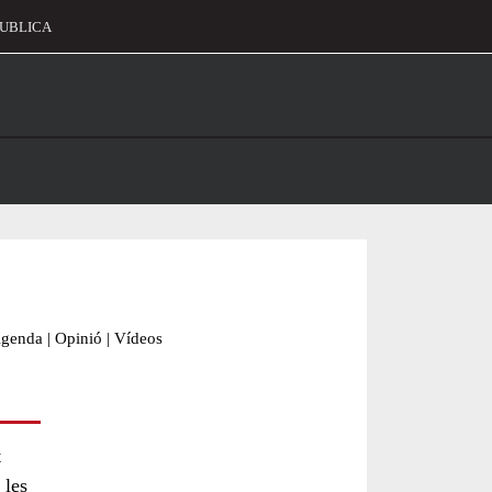
UBLICA
alament
genda
|
Opinió
|
Vídeos
t
 les