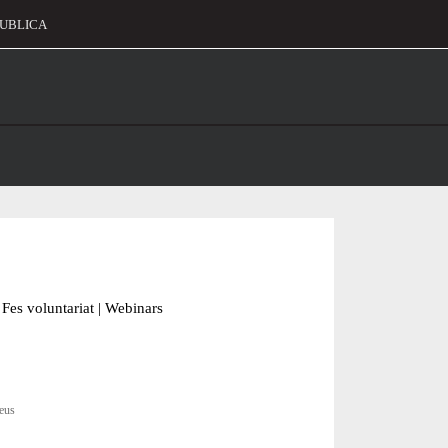
UBLICA
alament
Fes voluntariat
|
Webinars
seus