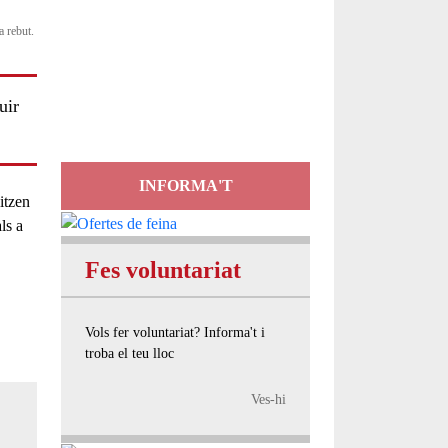
a rebut.
Servei
d'Assessorament
gratuït per a entitats
uir
INFORMA'T
itzen
ls a
Fes voluntariat
Vols fer voluntariat? Informa't i
troba el teu lloc
Ves-hi