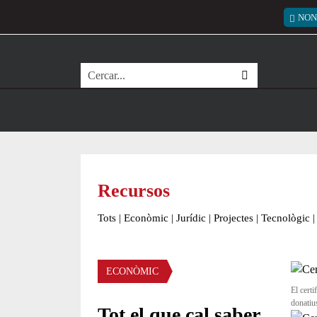
Vés al contingut
Menú
NON
Cerca
Recursos
Tots
|
Econòmic
|
Jurídic
|
Projectes
|
Tecnològic
|
Àmbit
ECONÒMIC
El cert
donatiu
Tot el que cal saber