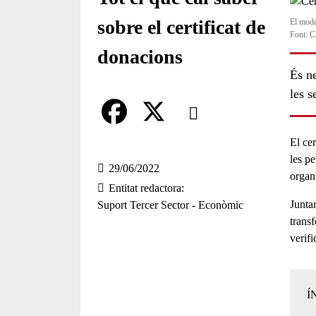
sobre el certificat de
El mode
Font: C
donacions
És n
les s
Comparteix
Compartir en altres xarxes socia
F
X
El
cer
les p
a
29/06/2022
organ
Entitat redactora
c
Junta
Suport Tercer Sector - Econòmic
e
trans
verifi
b
o
o
Í