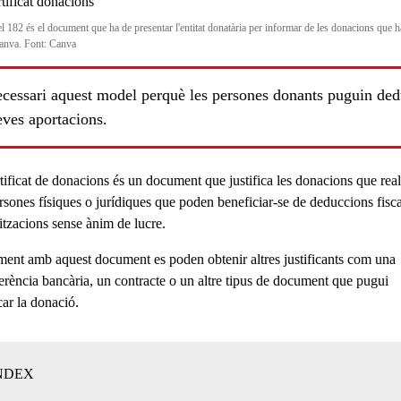
l 182 és el document que ha de presentar l'entitat donatària per informar de les donacions que h
anva. Font: Canva
ecessari aquest model perquè les persones donants puguin ded
eves aportacions.
ls
tificat de donacions
és un document que justifica les
donacions
que real
ersones físiques o jurídiques que poden beneficiar-se de deduccions fisca
itzacions sense ànim de lucre.
ment amb aquest document es poden obtenir altres justificants com una
ferència bancària
, un
contracte
o un altre tipus de document que pugui
car la donació.
NDEX