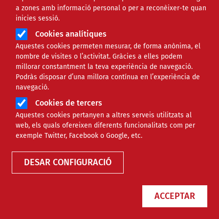
a zones amb informació personal o per a reconèixer-te quan
inicies sessió.
Àmbit
FORMACIÓ
Cookies analítiques
Aquestes cookies permeten mesurar, de forma anònima, el
8 publicacions per saber més
nombre de visites o l’activitat. Gràcies a elles podem
millorar constantment la teva experiència de navegació.
sobre la comunitat gitana
Podràs disposar d’una millora contínua en l’experiència de
navegació.
Cookies de tercers
Comparteix
Aquestes cookies pertanyen a altres serveis utilitzats al
web, els quals ofereixen diferents funcionalitats com per
Compartir en altres xarxes socials
F
X
exemple Twitter, Facebook o Google, etc.
a
16/12/2024
DESAR CONFIGURACIÓ
Entitat redactora
F Pere Tarrés
c
Autor/a
Joan Rosinach
e
ACCEPTAR
b