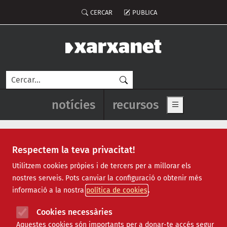
Vés al contingut
Menú del compte d'usuari
CERCAR
PUBLICA
Cerca
Navegació principal de l'enca
notícies
recursos
Show main me
Respectem la teva privacitat!
Recursos
Utilitzem cookies pròpies i de tercers per a millorar els
nostres serveis. Pots canviar la configuració o obtenir més
Tots
|
Econòmic
|
Jurídic
|
Projectes
|
Tecnològic
|
informació a la nostra
política de cookies
Formació
|
Finançament
|
Biblioteca
|
Ofertes de feina
|
Assessorament
|
Fes voluntariat
|
Cookies necessàries
Webinars
Aquestes cookies són importants per a donar-te accés segur