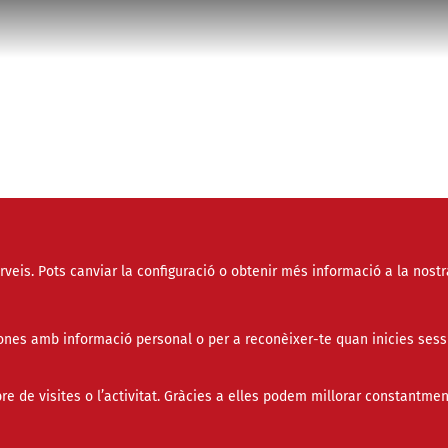
erveis. Pots canviar la configuració o obtenir més informació a la nostr
socials
connexió digital és el dret a no rebre ni atendre cap comunicació de l’entitat. Fon
nes amb informació personal o per a reconèixer-te quan inicies sess
ribunal Superior de Justícia de Galícia condemna una
de visites o l’activitat. Gràcies a elles podem millorar constantmen
esa per no respectar el dret a la desconnexió digital
a treballadora durant una baixa mèdica.