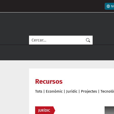
Vés al contingut
Men
N
Cerca
Recursos
Tots
|
Econòmic
|
Jurídic
|
Projectes
|
Tecnolò
Àmbit
JURÍDIC