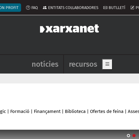
ú del compte d'usuari
ON PROFIT
FAQ
ENTITATS COL·LABORADORES
BUTLLETÍ
P
Navegació principal de l'enca
notícies
recursos
Show main me
gic
|
Formació
|
Finançament
|
Biblioteca
|
Ofertes de feina
|
Asse