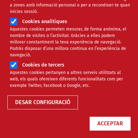
a zones amb informació personal o per a reconèixer-te quan
inicies sessió.
Àmbit
TECNOLÒGIC
Cookies analítiques
Aquestes cookies permeten mesurar, de forma anònima, el
5 alternatives a Gmail de
nombre de visites o l’activitat. Gràcies a elles podem
millorar constantment la teva experiència de navegació.
programari lliure
Podràs disposar d’una millora contínua en l’experiència de
navegació.
Cookies de tercers
Comparteix
Aquestes cookies pertanyen a altres serveis utilitzats al
web, els quals ofereixen diferents funcionalitats com per
Compartir en altres xarxes socials
F
X
exemple Twitter, Facebook o Google, etc.
a
31/01/2020
DESAR CONFIGURACIÓ
Entitat redactora
Colectic - Informàtic
c
Autor/a
Xavi Aranda
e
ACCEPTAR
b