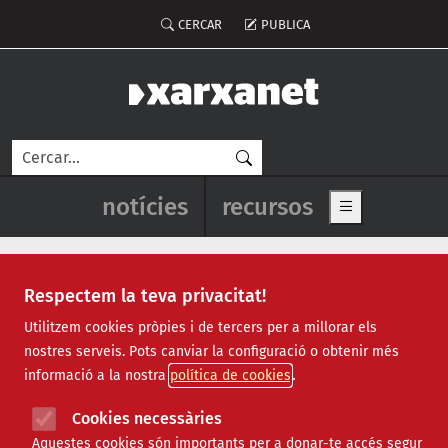
Vés al contingut
Menú del compte d'usuari
CERCAR
PUBLICA
Cerca
Navegació principal de l'enca
notícies
recursos
Show main me
Respectem la teva privacitat!
Recursos
Utilitzem cookies pròpies i de tercers per a millorar els
nostres serveis. Pots canviar la configuració o obtenir més
Tots
|
Econòmic
|
Jurídic
|
Projectes
|
Tecnològic
|
informació a la nostra
política de cookies
Formació
|
Finançament
|
Biblioteca
|
Ofertes de feina
|
Assessorament
|
Fes voluntariat
|
Cookies necessàries
Webinars
Aquestes cookies són importants per a donar-te accés segur