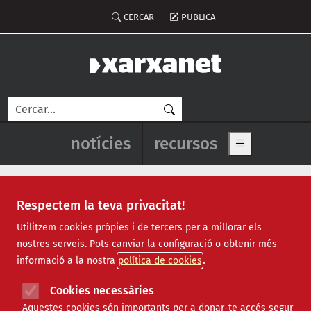
Vés al contingut
Menú del compte d'usuari
CERCAR
PUBLICA
Cerca
Navegació principal de l'enca
notícies
recursos
Show main me
Respectem la teva privacitat!
Recursos
Utilitzem cookies pròpies i de tercers per a millorar els
nostres serveis. Pots canviar la configuració o obtenir més
Tots
|
Econòmic
|
Jurídic
|
Projectes
|
Tecnològic
|
informació a la nostra
política de cookies
Formació
|
Finançament
|
Biblioteca
|
Ofertes de feina
|
Assessorament
|
Fes voluntariat
|
Cookies necessàries
Webinars
Aquestes cookies són importants per a donar-te accés segur