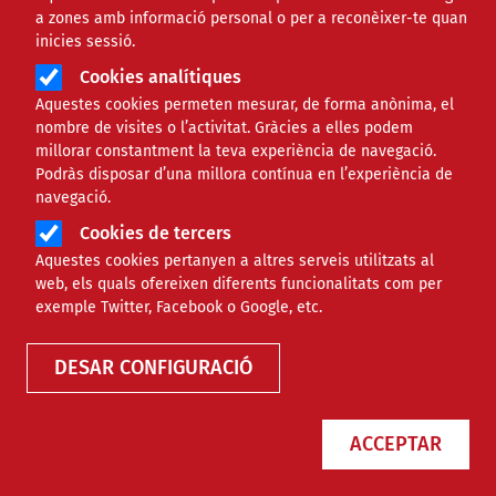
a zones amb informació personal o per a reconèixer-te quan
inicies sessió.
Àmbit
TECNOLÒGIC
Cookies analítiques
Aquestes cookies permeten mesurar, de forma anònima, el
7 alternatives de codi obert a
nombre de visites o l’activitat. Gràcies a elles podem
millorar constantment la teva experiència de navegació.
eines d’intel·ligència artificial
Podràs disposar d’una millora contínua en l’experiència de
navegació.
Cookies de tercers
Comparteix
Aquestes cookies pertanyen a altres serveis utilitzats al
web, els quals ofereixen diferents funcionalitats com per
Compartir en altres xarxes socials
F
X
exemple Twitter, Facebook o Google, etc.
a
30/12/2025
DESAR CONFIGURACIÓ
Entitat redactora
Colectic
c
e
ACCEPTAR
b