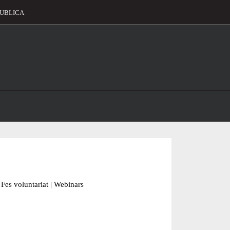
UBLICA
alament
Fes voluntariat
|
Webinars