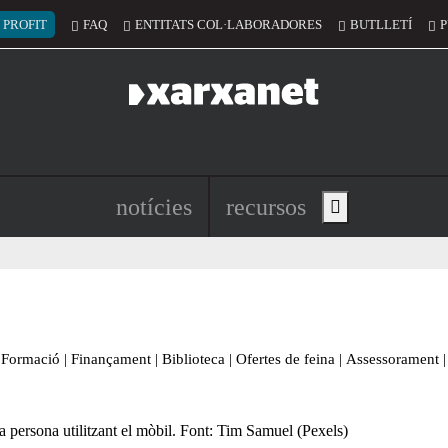
 del compte d'usuari
 PROFIT
FAQ
ENTITATS COL·LABORADORES
BUTLLETÍ
P
Navegació principal de l'encapç
notícies
recursos
Show main menu
Formació
|
Finançament
|
Biblioteca
|
Ofertes de feina
|
Assessorament
|