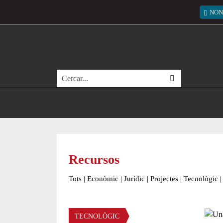
Vés al contingut
Menú
NON
Cerca
Recursos
Tots
|
Econòmic
|
Jurídic
|
Projectes
|
Tecnològic
|
Àmbit
TECNOLÒGIC