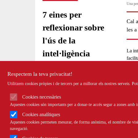
Una per
7 eines per
Cal a
reflexionar sobre
les a
l'ús de la
La
in
intel·ligència
facili
artificial
en el 
Respectem la teva privacitat!
Intel·
Comparteix
Utilitzem cookies pròpies i de tercers per a millorar els nostres serveis. P
d'apr
poden
Cookies necessàries
quals
Compartir en altres xarxes socia
F
X
Aquestes cookies són importants per a donar-te accés segur a zones amb in
les u
a
Cookies analítiques
24/03/2023
A més
Aquestes cookies permeten mesurar, de forma anònima, el nombre de visite
Entitat redactora
c
qui es
navegació.
Colectic - Informàtic
preses
e