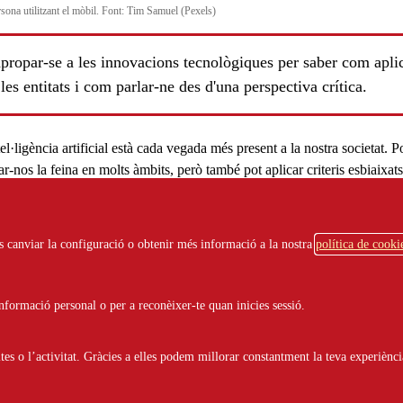
sona utilitzant el mòbil. Font: Tim Samuel (Pexels)
propar-se a les innovacions tecnològiques per saber com apli
 les entitats i com parlar-ne des d'una perspectiva crítica.
tel·ligència artificial
està cada vegada més present a la nostra societat. P
tar-nos la feina en molts àmbits, però també pot aplicar criteris esbiaixa
cas dels algoritmes predictius.
ligència artificial són tots aquells programes que, a través d'un
sistema
ots canviar la configuració o obtenir més informació a la nostra
política de cooki
enentatge
basat en les dades, poden prendre decisions. Això vol dir eine
 generar textos, imatges i música, que poden fer càlculs matemàtics i
evol acció basada en el que fem les persones humanes. En aquests casos
ls
formació personal o per a reconèixer-te quan inicies sessió.
tilitzem, ens substituiran a les feines? Ens n'oblidarem de com se suma?
, hi ha
algoritmes
que poden decidir sobre les nostres vides, per exempl
s o l’activitat. Gràcies a elles podem millorar constantment la teva experiènci
 concedeix un bo social, o la probabilitat de reincidència de les persone
.