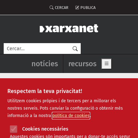
Vés al contingut
Menú del compte d'usuari
CERCAR
PUBLICA
Cerca
Navegació principal de l'enca
notícies
recursos
Show main me
Respectem la teva privacitat!
Recursos
Utilitzem cookies pròpies i de tercers per a millorar els
nostres serveis. Pots canviar la configuració o obtenir més
Tots
|
Econòmic
|
Jurídic
|
Projectes
|
Tecnològic
|
informació a la nostra
política de cookies
Formació
|
Finançament
|
Biblioteca
|
Ofertes de feina
|
Assessorament
|
Fes voluntariat
|
Cookies necessàries
Webinars
Aquestes cookies són importants per a donar-te accés segur