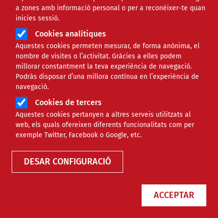
a zones amb informació personal o per a reconèixer-te quan
inicies sessió.
Àmbit
TECNOLÒGIC
Cookies analítiques
Aquestes cookies permeten mesurar, de forma anònima, el
Com funciona l'app
nombre de visites o l’activitat. Gràcies a elles podem
millorar constantment la teva experiència de navegació.
Localitzador Arrels: Si veus
Podràs disposar d’una millora contínua en l’experiència de
navegació.
una persona dormint al
Cookies de tercers
carrer, avisa!
Aquestes cookies pertanyen a altres serveis utilitzats al
web, els quals ofereixen diferents funcionalitats com per
exemple Twitter, Facebook o Google, etc.
Comparteix
DESAR CONFIGURACIÓ
Compartir en altres xarxes socials
F
X
a
04/01/2022
ACCEPTAR
Entitat redactora
Colectic - Informàtic
c