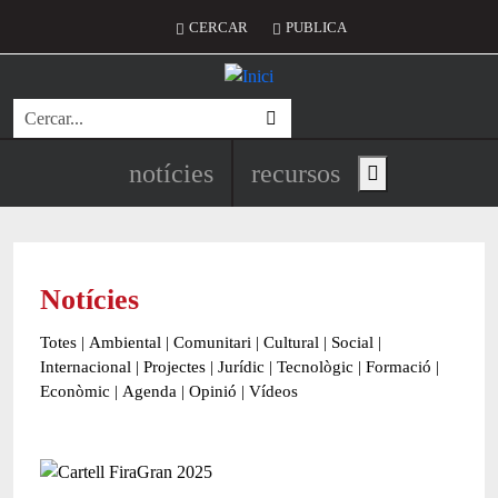
Vés al contingut
Menú del compte d'usuari
CERCAR
PUBLICA
Cerca
Navegació principal de l'encapç
notícies
recursos
Show main menu
Notícies
Totes
|
Ambiental
|
Comunitari
|
Cultural
|
Social
|
Internacional
|
Projectes
|
Jurídic
|
Tecnològic
|
Formació
|
Econòmic
|
Agenda
|
Opinió
|
Vídeos