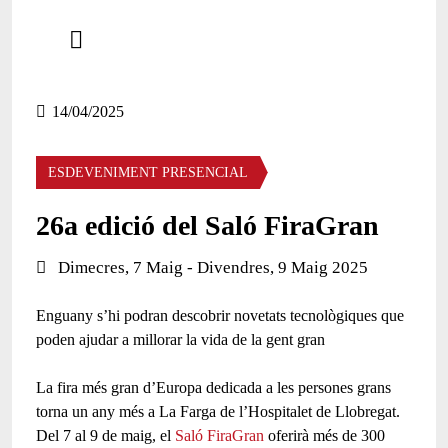
Comparteix
Compartir en altres xarxes socials
14/04/2025
ESDEVENIMENT PRESENCIAL
26a edició del Saló FiraGran
Data de l'esdeveniment:
Dimecres, 7 Maig - Divendres, 9 Maig 2025
Enguany s’hi podran descobrir novetats tecnològiques que
poden ajudar a millorar la vida de la gent gran
La fira
més gran d’Europa
dedicada a les persones grans
torna un any més a La Farga de l’Hospitalet de Llobregat.
Del 7 al 9 de maig, el
Saló FiraGran
oferirà
més de 300