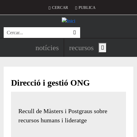
Vés al contingut
Menú del compte d'usuari
CERCAR
PUBLICA
Cerca
Navegació principal de l'encapç
notícies
recursos
Show main menu
Direcció i gestió ONG
Recull de Màsters i Postgraus sobre
recursos humans i lideratge